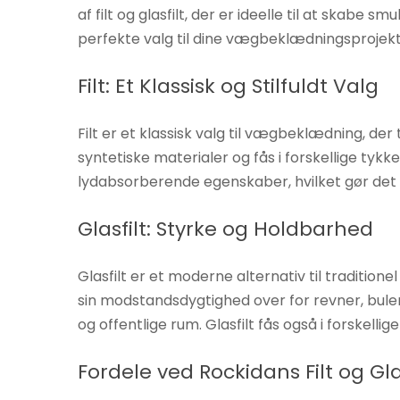
af filt og glasfilt, der er ideelle til at skab
Hvis du
nægter disse
perfekte valg til dine vægbeklædningsprojekt
cookies,
forsvinder
Filt: Et Klassisk og Stilfuldt Valg
nogle
funktioner fra
Filt er et klassisk valg til vægbeklædning, der 
hjemmesiden.
syntetiske materialer og fås i forskellige tyk
lydabsorberende egenskaber, hvilket gør det til
Marketing
Glasfilt: Styrke og Holdbarhed
Ved at
dele dine
Glasfilt er et moderne alternativ til traditione
interesser
sin modstandsdygtighed over for revner, buler 
og
og offentlige rum. Glasfilt fås også i forskelli
adfærd,
når du
Fordele ved Rockidans Filt og Gla
besøger
vores side,