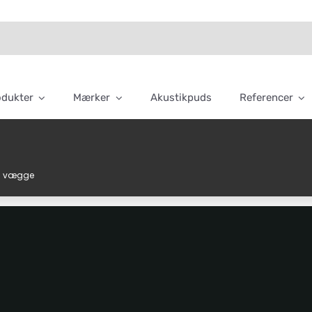
odukter
Mærker
Akustikpuds
Referencer
til vægge