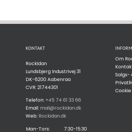
KONTAKT
INFORM
Om Ro
Rockidan
Kontak
Lundsbjerg Industrivej 31
Salgs- 
DK-6200 Aabenraa
Privatli
CVR: 21744301
Cookie 
Telefon:
+45 74 61 33 66
Email:
mail@rockidan.dk
Web:
Rockidan.dk
Man-Tors:
7:30-15:30