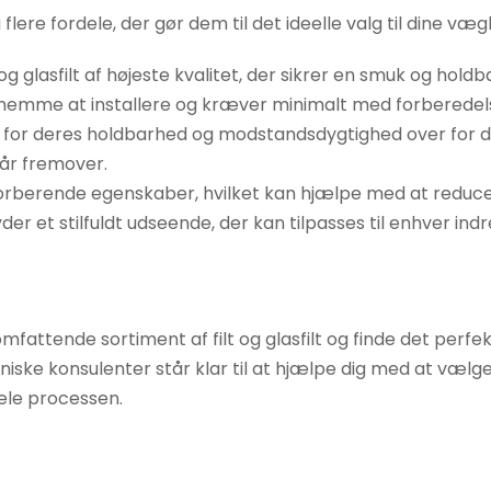
å flere fordele, der gør dem til det ideelle valg til dine 
t og glasfilt af højeste kvalitet, der sikrer en smuk og hold
er nemme at installere og kræver minimalt med forberedels
or deres holdbarhed og modstandsdygtighed over for daglig
år fremover.
sorberende egenskaber, hvilket kan hjælpe med at reducere
byder et stilfuldt udseende, der kan tilpasses til enhver ind
mfattende sortiment af filt og glasfilt og finde det perfek
ke konsulenter står klar til at hjælpe dig med at vælge d
ele processen.