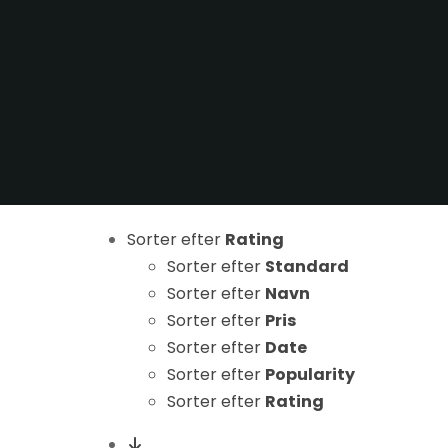
Nødvendige
Sorter efter
Rating
Disse cookies
er ikke
Sorter efter
Standard
valgfrie. De er
Sorter efter
Navn
nødvendige
Sorter efter
Pris
for at
Sorter efter
Date
hjemmesiden
Sorter efter
Popularity
kan fungere.
Sorter efter
Rating