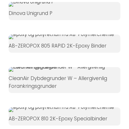
øger du
chancen
Dinova Unigrund P
for at se
personligt
tilpasset
indhold og
AB-ZEROPOX 805 RAPID 2K-Epoxy Binder
tilbud.
CleanAir Dybdegrunder W – Allergivenlig
Forankringsgrunder
AB-ZEROPOX 810 2K-Epoxy Specialbinder