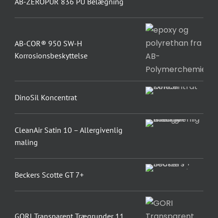
AB-ZEROPUR 836 PU Belægning
AB-COR® 950 SW-H
Korrosionsbeskyttelse
DinoSil Koncentrat
CleanAir Satin 10 – Allergivenlig
maling
Beckers Scotte GT 7+
GORI Transparent Trægrunder 11