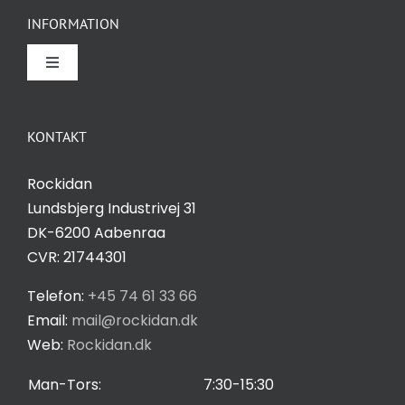
INFORMATION
Toggle
Navigation
Om Rockidan
KONTAKT
Kontakt
Rockidan
Lundsbjerg Industrivej 31
Salgs- og leveringsbetingelser
DK-6200 Aabenraa
CVR: 21744301
Privatlivspolitik
Telefon:
+45 74 61 33 66
Email:
mail@rockidan.dk
Web:
Rockidan.dk
Cookie Indstilling
Man-Tors:
7:30-15:30