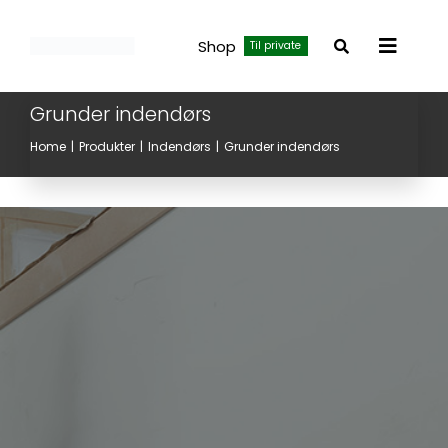
Skip
to
Shop
Til private
Toggle
content
Navigat
Grunder indendørs
Home
Produkter
Indendørs
Grunder indendørs