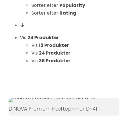
Hvis du
Sorter efter
Popularity
nægter disse
Sorter efter
Rating
cookies,
forsvinder
nogle
Vis
24 Produkter
funktioner fra
Vis
12 Produkter
hjemmesiden.
Vis
24 Produkter
Vis
36 Produkter
Marketing
Ved at
dele dine
interesser
og
adfærd,
DINOVA Premium Hæfteprimer D-41
når du
besøger
vores side,