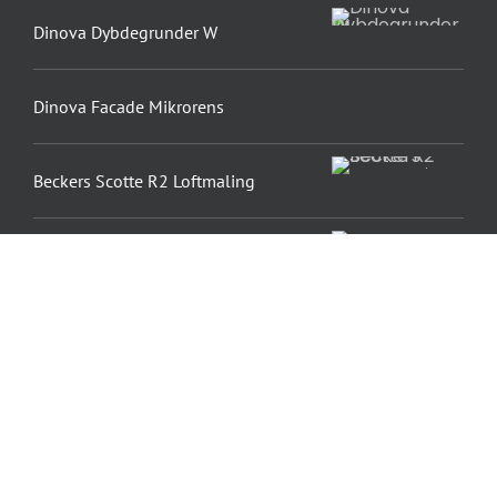
Dinova Dybdegrunder W
Dinova Facade Mikrorens
Beckers Scotte R2 Loftmaling
Armeringsvæv
Dinova Silicon-Facadepuds K15
AB-ZEROPOX 843 AS