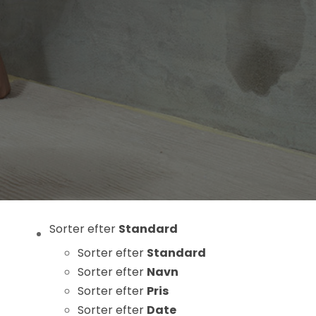
Statistikker
For at vi kan
forbedre
hjemmesidens
funktionalitet
og struktur, ud
fra hvordan
hjemmesiden
bruges.
Oplevelse
For at vores
Sorter efter
Standard
hjemmeside
Sorter efter
Standard
skal fungere
Sorter efter
Navn
så godt som
Sorter efter
Pris
muligt under
Sorter efter
Date
dit besøg.