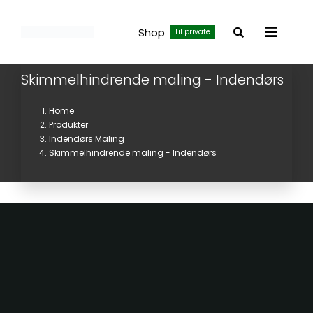
Skip
to
Shop
Til private
Toggle
content
Navigat
Skimmelhindrende maling - Indendørs
Home
Produkter
Indendørs Maling
Skimmelhindrende maling - Indendørs