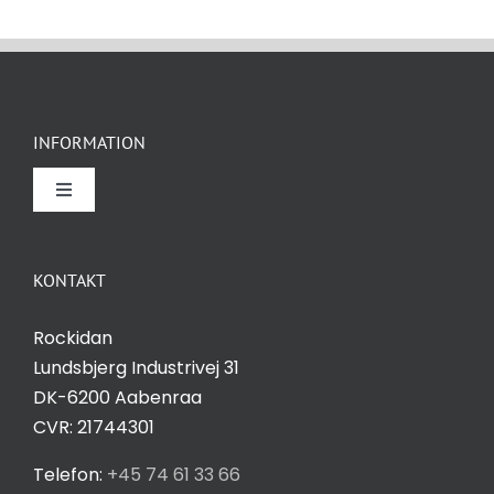
INFORMATION
Toggle
Navigation
Om Rockidan
KONTAKT
Kontakt
Rockidan
Lundsbjerg Industrivej 31
Salgs- og leveringsbetingelser
DK-6200 Aabenraa
CVR: 21744301
Privatlivspolitik
Telefon:
+45 74 61 33 66