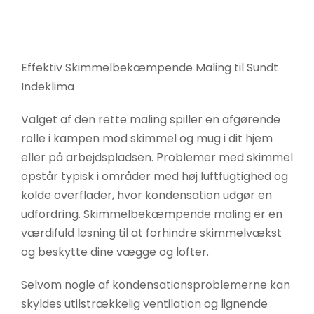
øger du
chancen
for at se
personligt
Effektiv Skimmelbekæmpende Maling til Sundt
tilpasset
Indeklima
indhold og
tilbud.
Valget af den rette maling spiller en afgørende
rolle i kampen mod skimmel og mug i dit hjem
eller på arbejdspladsen. Problemer med skimmel
opstår typisk i områder med høj luftfugtighed og
kolde overflader, hvor kondensation udgør en
udfordring. Skimmelbekæmpende maling er en
værdifuld løsning til at forhindre skimmelvækst
og beskytte dine vægge og lofter.
Selvom nogle af kondensationsproblemerne kan
skyldes utilstrækkelig ventilation og lignende