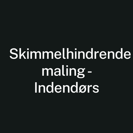
Skimmelhindrende
Nødvendige
maling -
Disse cookies
er ikke
Indendørs
valgfrie. De er
nødvendige
for at
hjemmesiden
kan fungere.