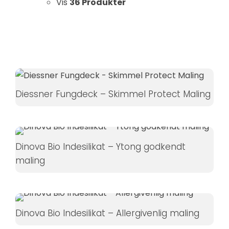
Vis
36 Produkter
Hvis du
nægter disse
cookies,
forsvinder
nogle
funktioner fra
hjemmesiden.
Diessner Fungdeck – Skimmel Protect Maling
Marketing
Ved at
Dinova Bio Indesilikat – Ytong godkendt
dele dine
maling
interesser
og
adfærd,
når du
besøger
Dinova Bio Indesilikat – Allergivenlig maling
vores side,