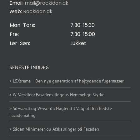
Email:
mail@rockidan.dk
Web:
Rockidan.dk
Cookie Indstilling
Man-Tors:
7:30-15:30
Fre:
7:30-15:00
Lør-Søn:
Lukket
SENESTE INDLÆG
> LSXtreme – Den nye generation af højtydende fugemasser
> W-Værdien: Fasademalingens Hemmelige Styrke
> Sd-værdi og W-værdi: Nøglen til Valg af Den Bedste
Facademaling
> Sådan Minimerer du Afskalninger på Facaden