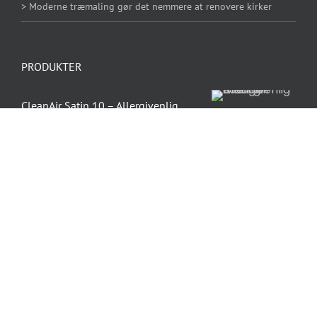
> Moderne træmaling gør det nemmere at renovere kirker
PRODUKTER
CleanAir Satin 10 – Allergivenlig
maling
ProGOLD Træ & Facaderens
ProGOLD Afdækningsfolie Med tape
180 cm