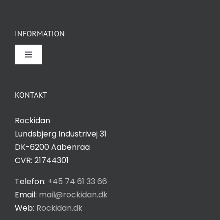
Hvis du
nægter disse
cookies,
INFORMATION
forsvinder
nogle
Toggle
funktioner fra
Navigation
Om Rockidan
hjemmesiden.
KONTAKT
Kontakt
Marketing
Rockidan
Ved at
Lundsbjerg Industrivej 31
dele dine
Salgs- og leveringsbetingelser
DK-6200 Aabenraa
interesser
CVR: 21744301
og
Privatlivspolitik
adfærd,
Telefon:
+45 74 61 33 66
når du
Email:
mail@rockidan.dk
besøger
Web:
Rockidan.dk
Cookie Indstilling
vores side,