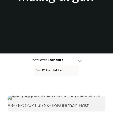
Nødvendige
Sorter efter
Standard
Disse cookies
er ikke
Vis
12 Produkter
valgfrie. De er
nødvendige
for at
hjemmesiden
kan fungere.
AB-ZEROPUR 835 2K-Polyurethan Elast