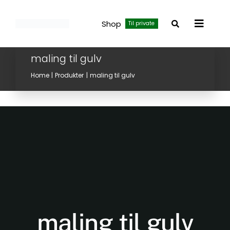
Skip
to
Shop
Til private
Toggle
content
Navigat
maling til gulv
Home
Produkter
maling til gulv
maling til gulv