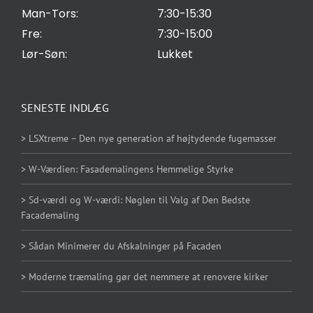
øger du
Man-Tors:
7:30-15:30
chancen
Fre:
7:30-15:00
for at se
Lør-Søn:
Lukket
personligt
tilpasset
indhold og
SENESTE INDLÆG
tilbud.
> LSXtreme – Den nye generation af højtydende fugemasser
> W-Værdien: Fasademalingens Hemmelige Styrke
> Sd-værdi og W-værdi: Nøglen til Valg af Den Bedste
Facademaling
> Sådan Minimerer du Afskalninger på Facaden
> Moderne træmaling gør det nemmere at renovere kirker