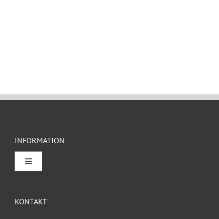
INFORMATION
Toggle
Navigation
Om Rockidan
KONTAKT