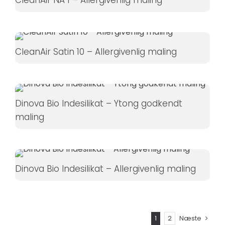
CleanAir NA 1 – Allergivenlig maling
øger du
chancen
for at se
personligt
CleanAir Satin 10 – Allergivenlig maling
tilpasset
indhold og
tilbud.
Dinova Bio Indesilikat – Ytong godkendt
maling
Dinova Bio Indesilikat – Allergivenlig maling
1
2
Næste