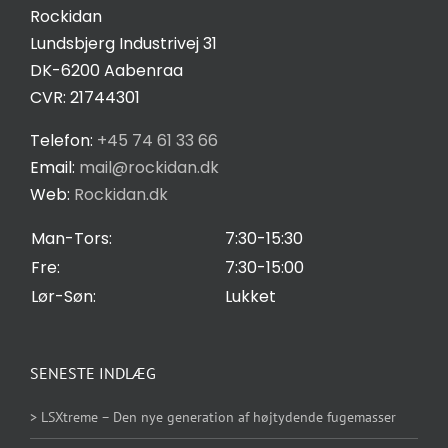
Kontakt
Rockidan
Lundsbjerg Industrivej 31
Salgs- og leveringsbetingelser
DK-6200 Aabenraa
CVR: 21744301
Privatlivspolitik
Telefon:
+45 74 61 33 66
Email:
mail@rockidan.dk
Web:
Rockidan.dk
Cookie Indstilling
Man-Tors:
7:30-15:30
Fre:
7:30-15:00
Lør-Søn:
Lukket
SENESTE INDLÆG
> LSXtreme – Den nye generation af højtydende fugemasser