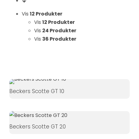
Statistikker
For at vi kan
Vis
12 Produkter
forbedre
Vis
12 Produkter
hjemmesidens
Vis
24 Produkter
funktionalitet
Vis
36 Produkter
og struktur, ud
fra hvordan
hjemmesiden
bruges.
Oplevelse
Beckers Scotte GT 10
For at vores
hjemmeside
skal fungere
så godt som
Beckers Scotte GT 20
muligt under
dit besøg.