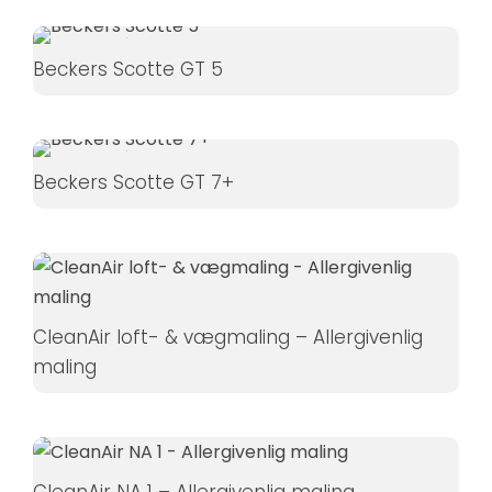
Hvis du
nægter disse
Beckers Scotte GT 5
cookies,
forsvinder
nogle
funktioner fra
Beckers Scotte GT 7+
hjemmesiden.
Marketing
Ved at
dele dine
CleanAir loft- & vægmaling – Allergivenlig
interesser
maling
og
adfærd,
når du
besøger
vores side,