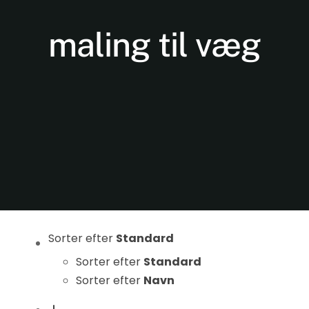
maling til væg
Nødvendige
Disse cookies
er ikke
valgfrie. De er
nødvendige
for at
Sorter efter
Standard
hjemmesiden
Sorter efter
Standard
kan fungere.
Sorter efter
Navn