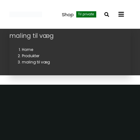
Skip
to
Shop
Til private
Toggle
content
Navigat
maling til væg
Home
Produkter
maling til væg