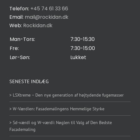
øger du
Privatlivspolitik
Telefon:
+45 74 61 33 66
chancen
Email:
mail@rockidan.dk
for at se
Web:
Rockidan.dk
Cookie Indstilling
personligt
tilpasset
Man-Tors:
7:30-15:30
indhold og
Fre:
7:30-15:00
tilbud.
Lør-Søn:
Lukket
SENESTE INDLÆG
> LSXtreme – Den nye generation af højtydende fugemasser
> W-Værdien: Fasademalingens Hemmelige Styrke
> Sd-værdi og W-værdi: Nøglen til Valg af Den Bedste
Facademaling