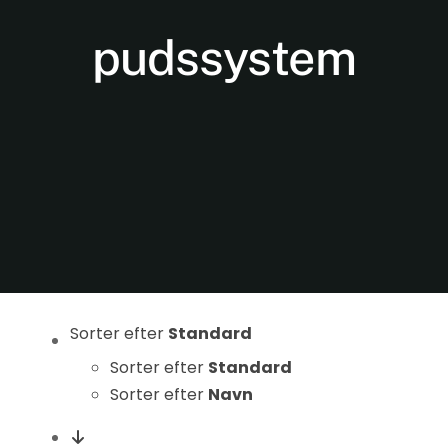
pudssystem
Nødvendige
Disse cookies
er ikke
valgfrie. De er
nødvendige
Sorter efter
Standard
for at
hjemmesiden
Sorter efter
Standard
kan fungere.
Sorter efter
Navn