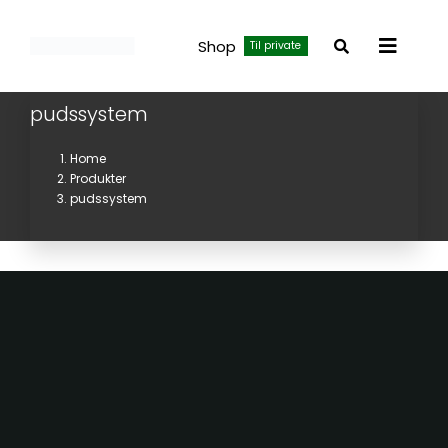
Skip
to
Shop
Til private
Toggle
content
Navigat
pudssystem
Home
Produkter
pudssystem