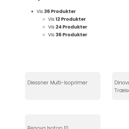
Statistikker
Vis
36 Produkter
For at vi kan
forbedre
Vis
12 Produkter
hjemmesidens
Vis
24 Produkter
funktionalitet
Vis
36 Produkter
og struktur, ud
fra hvordan
hjemmesiden
bruges.
Diessner Multi-Isoprimer
Dinov
Oplevelse
Træis
For at vores
hjemmeside
skal fungere
så godt som
muligt under
dit besøg.
Renova Isotop 10