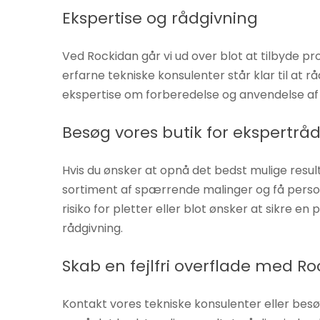
øger du
Ekspertise og rådgivning
chancen
for at se
Ved Rockidan går vi ud over blot at tilbyde pr
personligt
erfarne tekniske konsulenter står klar til at
tilpasset
ekspertise om forberedelse og anvendelse af pr
indhold og
tilbud.
Besøg vores butik for ekspertrå
Hvis du ønsker at opnå det bedst mulige resul
sortiment af spærrende malinger og få perso
risiko for pletter eller blot ønsker at sikre en
rådgivning.
Skab en fejlfri overflade med R
Kontakt vores tekniske konsulenter eller be