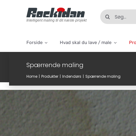
Skip
to
Søg
content
efter:
Intelligent maling til dit næste projekt
Forside
Hvad skal du lave / male
Pr
Spærrende maling
Home
Produkter
Indendørs
Spærrende maling