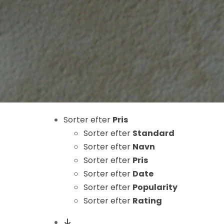
Nødvendige
Sorter efter
Pris
Disse cookies
er ikke
Sorter efter
Standard
valgfrie. De er
Sorter efter
Navn
nødvendige
Sorter efter
Pris
for at
Sorter efter
Date
hjemmesiden
Sorter efter
Popularity
kan fungere.
Sorter efter
Rating