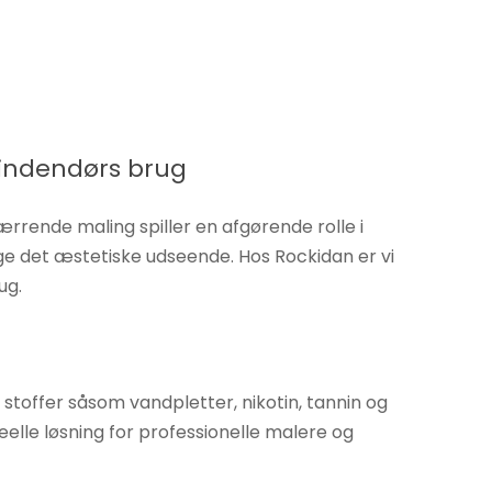
 indendørs brug
ærrende maling spiller en afgørende rolle i
ge det æstetiske udseende. Hos Rockidan er vi
ug.
toffer såsom vandpletter, nikotin, tannin og
elle løsning for professionelle malere og