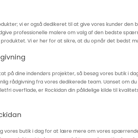
odukter; vi er også dedikeret til at give vores kunder den 
 rådgive professionelle malere om valg af den bedste spær
oduktet. Vi er her for at sikre, at du opnår det bedst mu
dgivning
tat på dine indendørs projekter, så besøg vores butik i d
nlig rådgivning fra vores dedikerede team. Uanset om d
 pletfri overflade, er Rockidan din pålidelige kilde til kva
ockidan
søg vores butik i dag for at lære mere om vores spærren