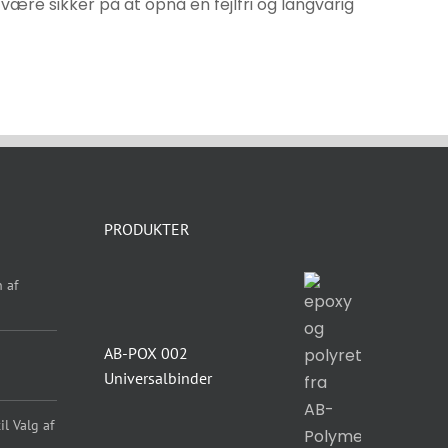
ære sikker på at opnå en fejlfri og langvarig
PRODUKTER
 af
AB-POX 002
Universalbinder
l Valg af