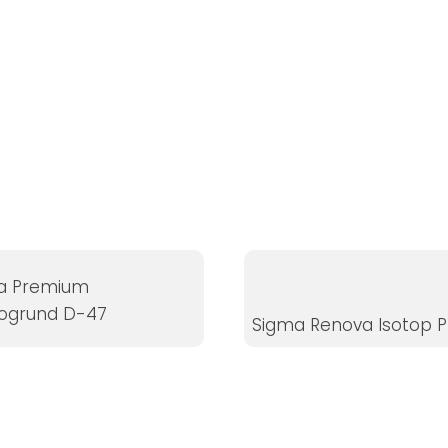
a Premium
ogrund D-47
Sigma Renova Isotop P