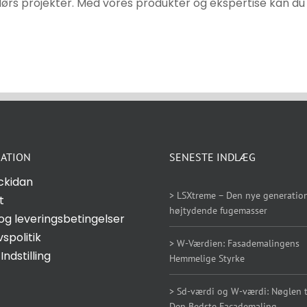
ørs projekter. Med vores produkter og ekspertise kan du v
ATION
SENESTE INDLÆG
ckidan
> LSXtreme – Den nye generation
t
højtydende fugemasser
og leveringsbetingelser
vspolitik
> W-Værdien: Fasademalingens
Indstilling
Hemmelige Styrke
> Sd-værdi og W-værdi: Nøglen ti
Den Bedste Facademaling