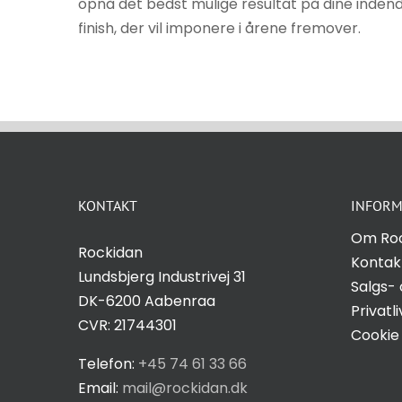
opnå det bedst mulige resultat på dine indend
finish, der vil imponere i årene fremover.
KONTAKT
INFORM
Om Ro
Rockidan
Kontak
Lundsbjerg Industrivej 31
Salgs- 
DK-6200 Aabenraa
Privatli
CVR: 21744301
Cookie 
Telefon:
+45 74 61 33 66
Email:
mail@rockidan.dk