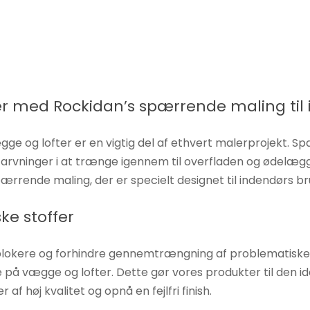
ger med Rockidan’s spærrende maling til
gge og lofter er en vigtig del af ethvert malerprojekt. Sp
farvninger i at trænge igennem til overfladen og ødelæg
ærrende maling, der er specielt designet til indendørs br
ke stoffer
blokere og forhindre gennemtrængning af problematiske s
 på vægge og lofter. Dette gør vores produkter til den ide
af høj kvalitet og opnå en fejlfri finish.