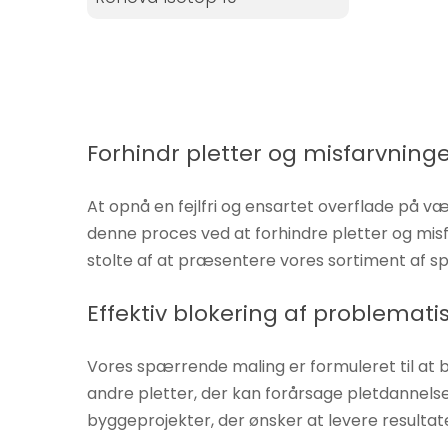
Hvis du
nægter disse
cookies,
forsvinder
nogle
funktioner fra
Forhindr pletter og misfarvnin
hjemmesiden.
At opnå en fejlfri og ensartet overflade på væ
denne proces ved at forhindre pletter og mis
Marketing
stolte af at præsentere vores sortiment af sp
Ved at
dele dine
Effektiv blokering af problematis
interesser
og
adfærd,
Vores spærrende maling er formuleret til at 
når du
andre pletter, der kan forårsage pletdannelse
besøger
byggeprojekter, der ønsker at levere resultater 
vores side,