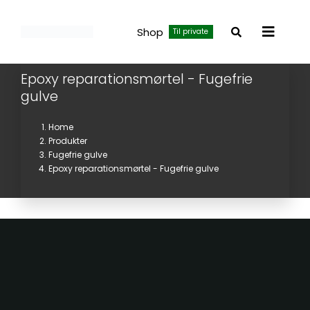
Skip
to
Shop
Til private
Toggle
content
Navigat
Epoxy reparationsmørtel - Fugefrie
gulve
Home
Produkter
Fugefrie gulve
Epoxy reparationsmørtel - Fugefrie gulve