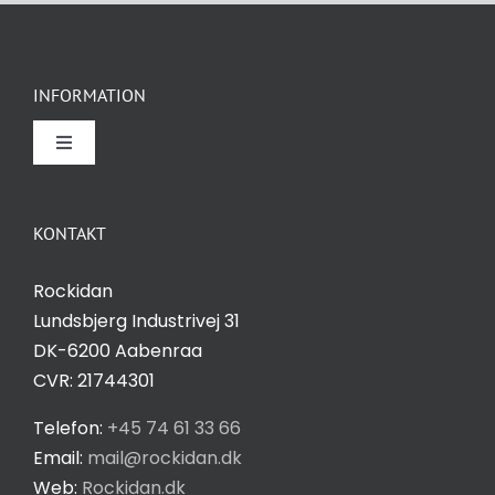
INFORMATION
Toggle
Navigation
Om Rockidan
KONTAKT
Kontakt
Rockidan
Lundsbjerg Industrivej 31
Salgs- og leveringsbetingelser
DK-6200 Aabenraa
CVR: 21744301
Privatlivspolitik
Telefon:
+45 74 61 33 66
Email:
mail@rockidan.dk
Web:
Rockidan.dk
Cookie Indstilling