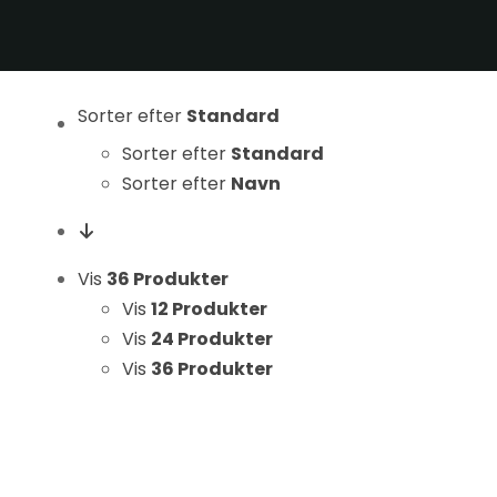
Hvis du
nægter disse
cookies,
forsvinder
Sorter efter
Standard
nogle
Sorter efter
Standard
funktioner fra
Sorter efter
Navn
hjemmesiden.
Marketing
Vis
36 Produkter
Ved at
Vis
12 Produkter
dele dine
Vis
24 Produkter
interesser
Vis
36 Produkter
og
adfærd,
når du
besøger
vores side,