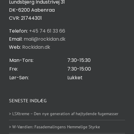
Lundsbjerg Industrivej 31
øger du
Salgs- og leveringsbetingelser
DK-6200 Aabenraa
chancen
CVR: 21744301
for at se
personligt
Privatlivspolitik
Telefon:
+45 74 61 33 66
tilpasset
Email:
mail@rockidan.dk
indhold og
Web:
Rockidan.dk
Cookie Indstilling
tilbud.
Man-Tors:
7:30-15:30
Fre:
7:30-15:00
Lør-Søn:
Lukket
SENESTE INDLÆG
> LSXtreme – Den nye generation af højtydende fugemasser
> W-Værdien: Fasademalingens Hemmelige Styrke