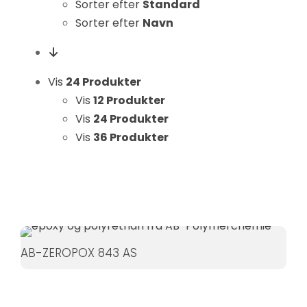
Sorter efter
Standard
Statistikker
Sorter efter
Navn
For at vi kan
forbedre
hjemmesidens
funktionalitet
Vis
24 Produkter
og struktur, ud
Vis
12 Produkter
fra hvordan
Vis
24 Produkter
hjemmesiden
Vis
36 Produkter
bruges.
Oplevelse
For at vores
hjemmeside
skal fungere
AB-ZEROPOX 843 AS
så godt som
muligt under
dit besøg.