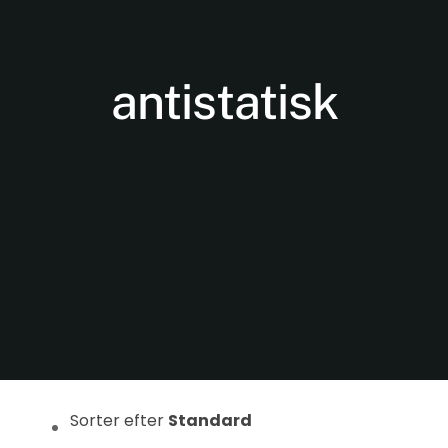
antistatisk
Nødvendige
Disse cookies
er ikke
valgfrie. De er
nødvendige
for at
hjemmesiden
kan fungere.
Sorter efter
Standard