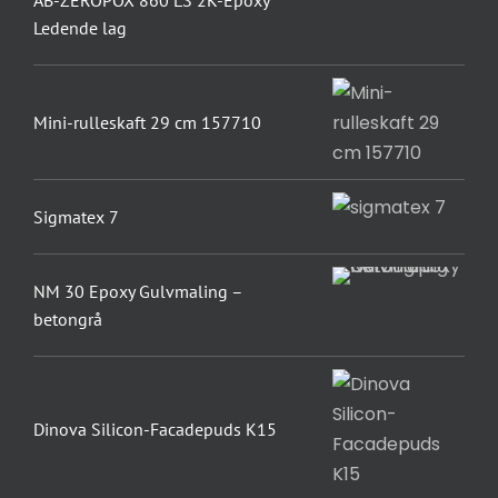
AB-ZEROPOX 860 LS 2K-Epoxy
Ledende lag
Mini-rulleskaft 29 cm 157710
Sigmatex 7
NM 30 Epoxy Gulvmaling –
betongrå
Dinova Silicon-Facadepuds K15