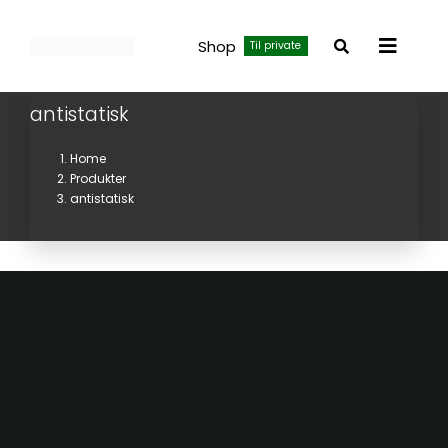
Skip
to
Shop
Til private
Toggle
content
Navigat
antistatisk
Home
Produkter
antistatisk