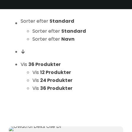
Statistikker
For at vi kan
forbedre
Sorter efter
Standard
hjemmesidens
Sorter efter
Standard
funktionalitet
Sorter efter
Navn
og struktur, ud
fra hvordan
hjemmesiden
bruges.
Vis
36 Produkter
Vis
12 Produkter
Vis
24 Produkter
Oplevelse
Vis
36 Produkter
For at vores
hjemmeside
skal fungere
så godt som
muligt under
dit besøg.