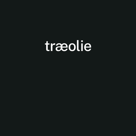
træolie
Nødvendige
Disse cookies
er ikke
valgfrie. De er
nødvendige
for at
hjemmesiden
kan fungere.