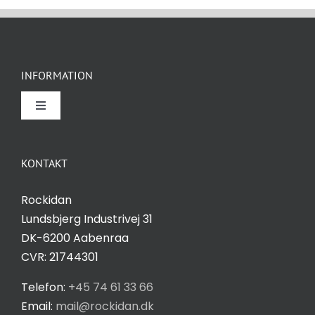
øger du
chancen
for at se
personligt
INFORMATION
tilpasset
indhold og
Toggle
tilbud.
Navigation
Om Rockidan
KONTAKT
Kontakt
Rockidan
Lundsbjerg Industrivej 31
Salgs- og leveringsbetingelser
DK-6200 Aabenraa
CVR: 21744301
Privatlivspolitik
Telefon:
+45 74 61 33 66
Email:
mail@rockidan.dk