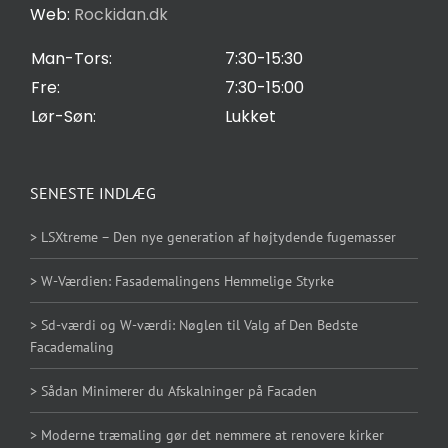
Web:
Rockidan.dk
Cookie Indstilling
Man-Tors:
7:30-15:30
Fre:
7:30-15:00
Lør-Søn:
Lukket
SENESTE INDLÆG
> LSXtreme – Den nye generation af højtydende fugemasser
> W-Værdien: Fasademalingens Hemmelige Styrke
> Sd-værdi og W-værdi: Nøglen til Valg af Den Bedste
Facademaling
> Sådan Minimerer du Afskalninger på Facaden
> Moderne træmaling gør det nemmere at renovere kirker