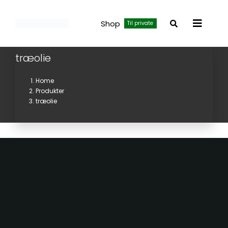
Skip
to
Shop
Til private
Toggle
content
Navigat
træolie
Home
Produkter
træolie