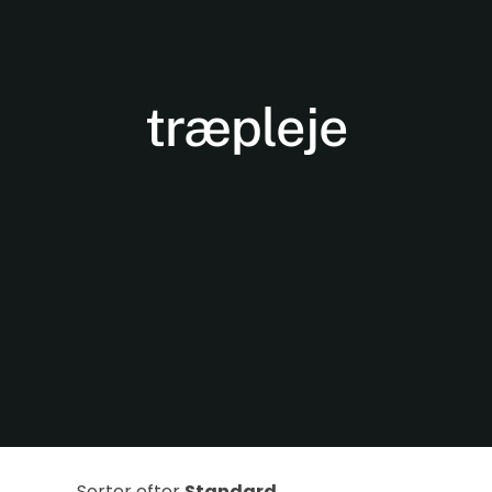
træpleje
Nødvendige
Disse cookies
er ikke
valgfrie. De er
nødvendige
for at
hjemmesiden
kan fungere.
Sorter efter
Standard