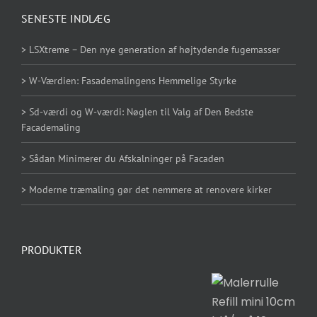
SENESTE INDLÆG
> LSXtreme – Den nye generation af højtydende fugemasser
> W-Værdien: Fasademalingens Hemmelige Styrke
> Sd-værdi og W-værdi: Nøglen til Valg af Den Bedste
Facademaling
> Sådan Minimerer du Afskalninger på Facaden
> Moderne træmaling gør det nemmere at renovere kirker
PRODUKTER