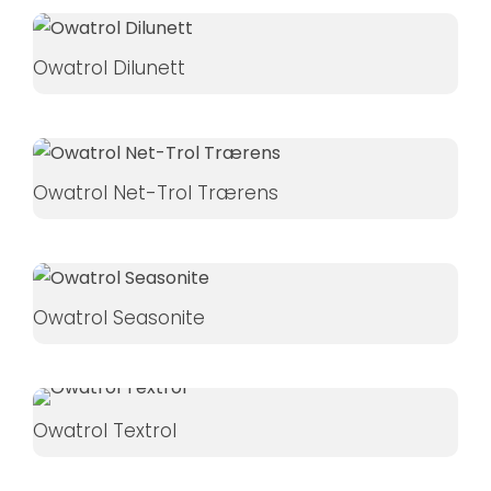
Hvis du
nægter disse
Owatrol Dilunett
cookies,
forsvinder
nogle
funktioner fra
hjemmesiden.
Owatrol Net-Trol Trærens
Marketing
Ved at
Owatrol Seasonite
dele dine
interesser
og
adfærd,
når du
Owatrol Textrol
besøger
vores side,