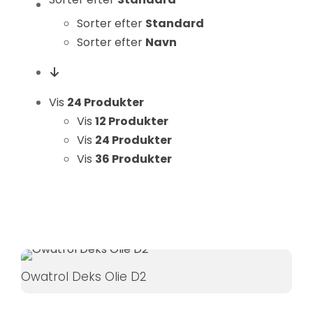
Statistikker
Sorter efter
Standard
For at vi kan
Sorter efter
Navn
forbedre
hjemmesidens
funktionalitet
og struktur, ud
Vis
24 Produkter
fra hvordan
Vis
12 Produkter
hjemmesiden
Vis
24 Produkter
bruges.
Vis
36 Produkter
Oplevelse
For at vores
hjemmeside
skal fungere
så godt som
Owatrol Deks Olie D2
muligt under
dit besøg.