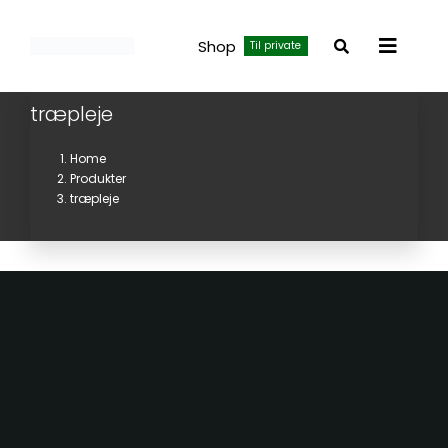
Skip
to
Shop
Til private
Toggle
content
Navigat
træpleje
Home
Produkter
træpleje