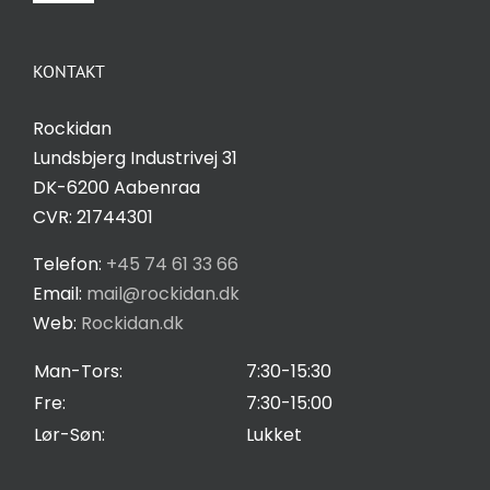
Navigation
Om Rockidan
KONTAKT
Kontakt
Rockidan
Lundsbjerg Industrivej 31
Salgs- og leveringsbetingelser
DK-6200 Aabenraa
CVR: 21744301
Privatlivspolitik
Telefon:
+45 74 61 33 66
Email:
mail@rockidan.dk
Web:
Rockidan.dk
Cookie Indstilling
Man-Tors:
7:30-15:30
Fre:
7:30-15:00
Lør-Søn:
Lukket