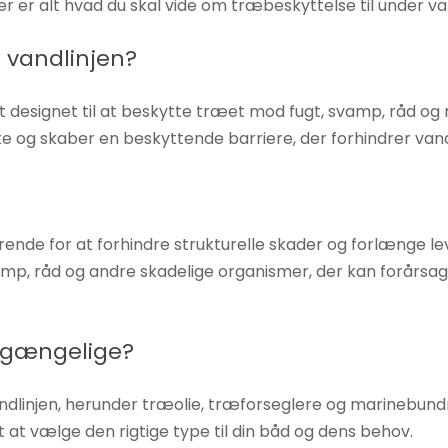
 Her er alt hvad du skal vide om træbeskyttelse til under va
r vandlinjen?
lt designet til at beskytte træet mod fugt, svamp, råd o
te og skaber en beskyttende barriere, der forhindrer vand
rende for at forhindre strukturelle skader og forlænge le
p, råd og andre skadelige organismer, der kan forårsage a
ilgængelige?
andlinjen, herunder træolie, træforseglere og marinebun
t at vælge den rigtige type til din båd og dens behov.