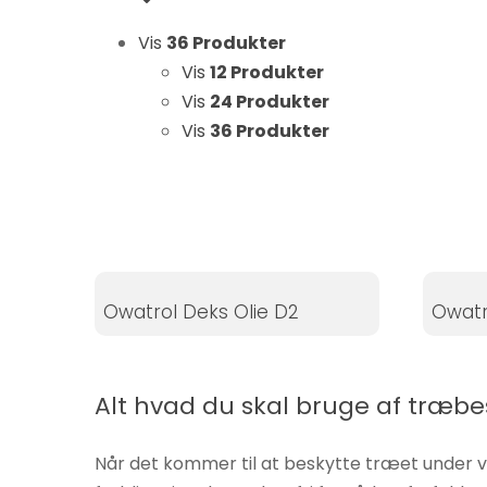
Statistikker
Vis
36 Produkter
For at vi kan
forbedre
Vis
12 Produkter
hjemmesidens
Vis
24 Produkter
funktionalitet
Vis
36 Produkter
og struktur, ud
fra hvordan
hjemmesiden
bruges.
Owatrol Deks Olie D2
Owatr
Oplevelse
For at vores
hjemmeside
skal fungere
Alt hvad du skal bruge af træbes
så godt som
muligt under
Når det kommer til at beskytte træet under va
dit besøg.