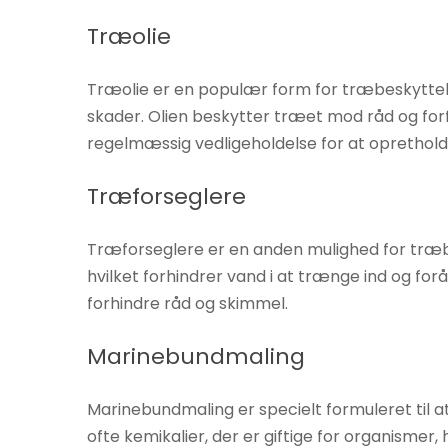
øger du
Træolie
chancen
for at se
Træolie er en populær form for træbeskyttels
personligt
skader. Olien beskytter træet mod råd og forf
tilpasset
indhold og
regelmæssig vedligeholdelse for at opretholde
tilbud.
Træforseglere
Træforseglere er en anden mulighed for træbe
hvilket forhindrer vand i at trænge ind og for
forhindre råd og skimmel.
Marinebundmaling
Marinebundmaling er specielt formuleret til 
ofte kemikalier, der er giftige for organisme