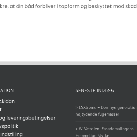
re, at din båd forbliver i topform og beskyttet mod skad
ATION
SENESTE INDLÆG
ckidan
> LSXtreme – Den nye generation
t
højtydende fugemasser
og leveringsbetingelser
vspolitik
> W-Værdien: Fasademalingens
Indstilling
Hemmelige Styrke