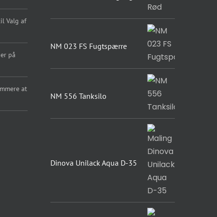
l Valg af
NM 023 FS Fugtspærre
er på
emmere at
NM 556 Tanksilo
Dinova Unilack Aqua D-35