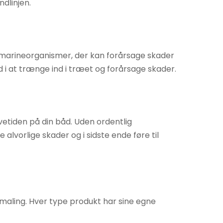
ndlinjen.
g marineorganismer, der kan forårsage skader
 i at trænge ind i træet og forårsage skader.
vetiden på din båd. Uden ordentlig
lvorlige skader og i sidste ende føre til
dmaling. Hver type produkt har sine egne