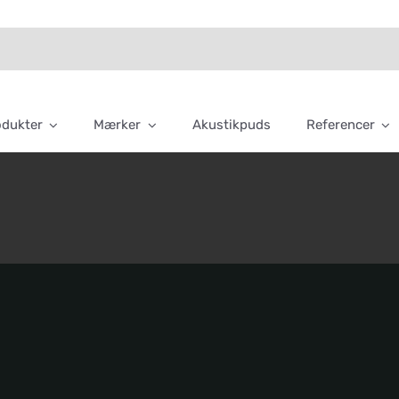
odukter
Mærker
Akustikpuds
Referencer