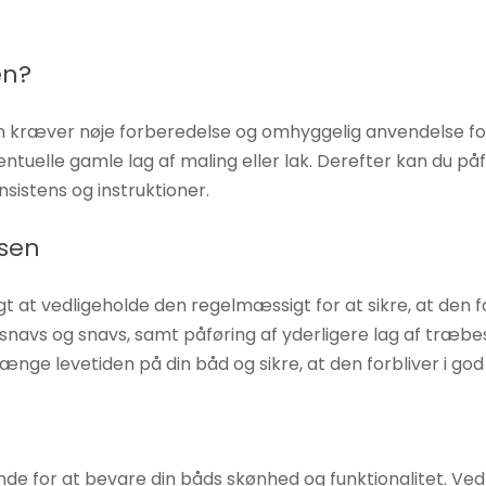
en?
n kræver nøje forberedelse og omhyggelig anvendelse for a
eventuelle gamle lag af maling eller lak. Derefter kan du 
nsistens og instruktioner.
lsen
gt at vedligeholde den regelmæssigt for at sikre, at den f
snavs og snavs, samt påføring af yderligere lag af træb
ænge levetiden på din båd og sikre, at den forbliver i go
ende for at bevare din båds skønhed og funktionalitet. V