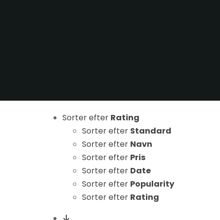
Nødvendige
Sorter efter
Rating
Disse cookies
er ikke
Sorter efter
Standard
valgfrie. De er
Sorter efter
Navn
nødvendige
Sorter efter
Pris
for at
Sorter efter
Date
hjemmesiden
Sorter efter
Popularity
kan fungere.
Sorter efter
Rating