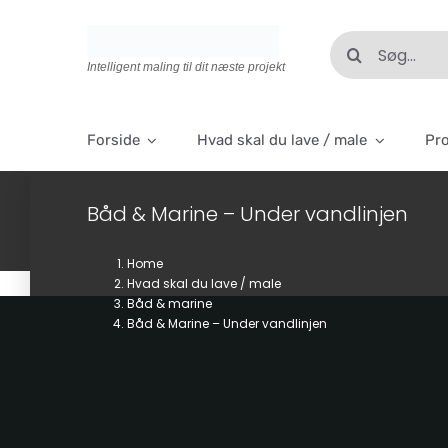
Skip
to
Søg
content
efter:
Intelligent maling til dit næste projekt
Forside
Hvad skal du lave / male
Pr
Båd & Marine – Under vandlinjen
Home
Hvad skal du lave / male
Båd & marine
Båd & Marine – Under vandlinjen