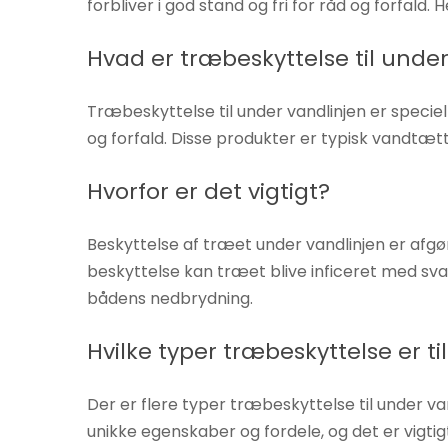
forbliver i god stand og fri for råd og forfald.
Hvis du
nægter disse
Hvad er træbeskyttelse til unde
cookies,
forsvinder
Træbeskyttelse til under vandlinjen er specie
nogle
og forfald. Disse produkter er typisk vandtæt
funktioner fra
hjemmesiden.
Hvorfor er det vigtigt?
Marketing
Beskyttelse af træet under vandlinjen er afgø
Ved at
beskyttelse kan træet blive inficeret med svam
dele dine
bådens nedbrydning.
interesser
og
Hvilke typer træbeskyttelse er t
adfærd,
når du
Der er flere typer træbeskyttelse til under v
besøger
unikke egenskaber og fordele, og det er vigtig
vores side,