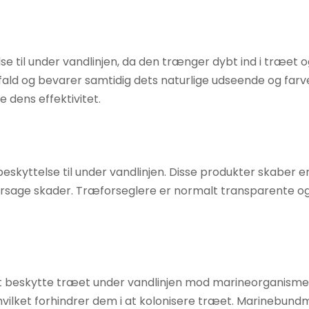
e til under vandlinjen, da den trænger dybt ind i træet 
ald og bevarer samtidig dets naturlige udseende og farve
 dens effektivitet.
skyttelse til under vandlinjen. Disse produkter skaber 
årsage skader. Træforseglere er normalt transparente og ti
at beskytte træet under vandlinjen mod marineorganismer
r, hvilket forhindrer dem i at kolonisere træet. Marinebu