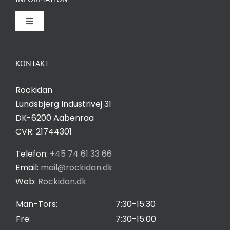
Toggle
Navigation
Om Rockidan
KONTAKT
Kontakt
Rockidan
Lundsbjerg Industrivej 31
Salgs- og leveringsbetingelser
DK-6200 Aabenraa
CVR: 21744301
Privatlivspolitik
Telefon:
+45 74 61 33 66
Email:
mail@rockidan.dk
Web:
Rockidan.dk
Cookie Indstilling
Man-Tors:
7:30-15:30
Fre:
7:30-15:00