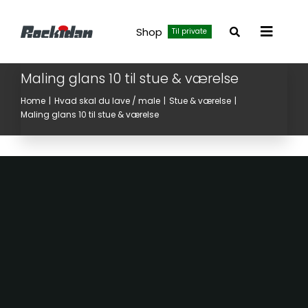
Skip
to
Shop
Til private
Toggle
content
Navigat
Maling glans 10 til stue & værelse
Home
Hvad skal du lave / male
Stue & værelse
Maling glans 10 til stue & værelse