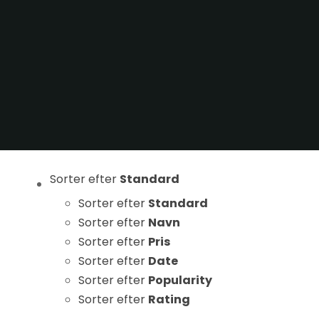
Statistikker
For at vi kan
forbedre
hjemmesidens
funktionalitet
og struktur, ud
fra hvordan
hjemmesiden
bruges.
Sorter efter
Standard
Sorter efter
Standard
Oplevelse
Sorter efter
Navn
For at vores
Sorter efter
Pris
hjemmeside
skal fungere
Sorter efter
Date
så godt som
Sorter efter
Popularity
muligt under
Sorter efter
Rating
dit besøg.