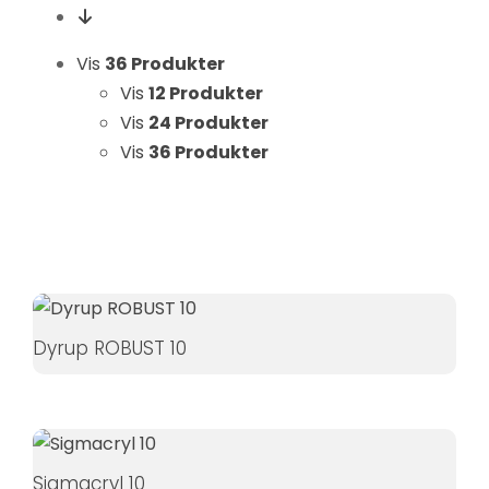
Hvis du
nægter disse
Vis
36 Produkter
cookies,
Vis
12 Produkter
forsvinder
Vis
24 Produkter
nogle
Vis
36 Produkter
funktioner fra
hjemmesiden.
Marketing
Ved at
dele dine
interesser
Dyrup ROBUST 10
og
adfærd,
når du
besøger
vores side,
Sigmacryl 10