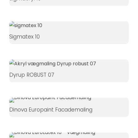
øger du
chancen
for at se
personligt
Sigmatex 10
tilpasset
indhold og
tilbud.
Dyrup ROBUST 07
Dinova Europaint Facademaling