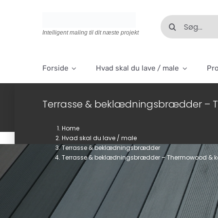
Skip
to
Søg
content
efter:
Intelligent maling til dit næste projekt
Forside
Hvad skal du lave / male
Pr
Terrasse & beklædningsbrædder –
Home
Hvad skal du lave / male
Terrasse & beklædningsbrædder
Terrasse & beklædningsbrædder – Thermowood & 