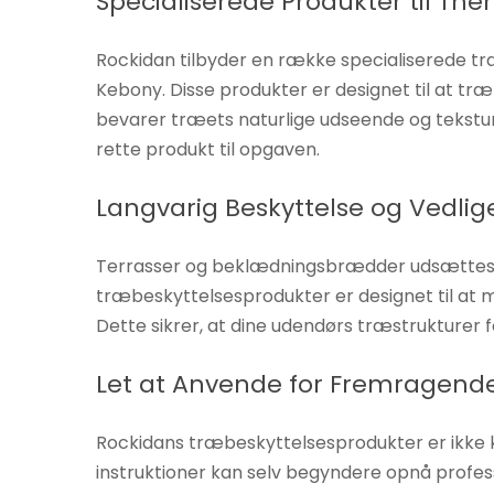
Specialiserede Produkter til T
øger du
chancen
Rockidan tilbyder en række specialiserede 
for at se
Kebony. Disse produkter er designet til at tr
personligt
bevarer træets naturlige udseende og tekst
tilpasset
rette produkt til opgaven.
indhold og
tilbud.
Langvarig Beskyttelse og Vedlig
Terrasser og beklædningsbrædder udsættes kon
træbeskyttelsesprodukter er designet til at mo
Dette sikrer, at dine udendørs træstrukturer 
Let at Anvende for Fremragende
Rockidans træbeskyttelsesprodukter er ikke 
instruktioner kan selv begyndere opnå profes