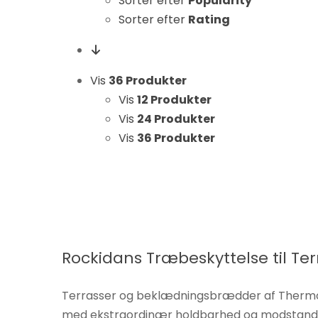
Sorter efter
Popularity
Statistikker
Sorter efter
Rating
For at vi kan
forbedre
hjemmesidens
Vis
36 Produkter
funktionalitet
Vis
12 Produkter
og struktur, ud
fra hvordan
Vis
24 Produkter
hjemmesiden
Vis
36 Produkter
bruges.
Oplevelse
For at vores
hjemmeside
Rockidans Træbeskyttelse til 
skal fungere
så godt som
muligt under
Terrasser og beklædningsbrædder af Thermow
dit besøg.
med ekstraordinær holdbarhed og modstandsdyg