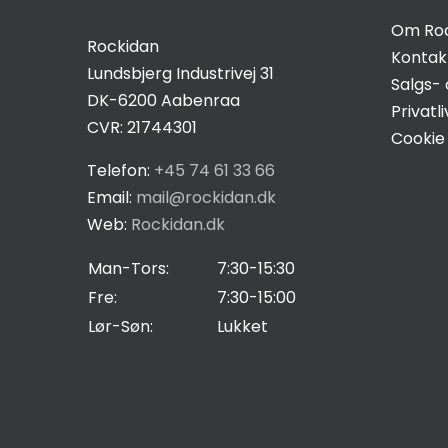
Om Ro
Rockidan
Kontak
Lundsbjerg Industrivej 31
Salgs- 
DK-6200 Aabenraa
Privatli
CVR: 21744301
Cookie 
Telefon:
+45 74 61 33 66
Email:
mail@rockidan.dk
Web:
Rockidan.dk
Man-Tors:
7:30-15:30
Fre:
7:30-15:00
Lør-Søn:
Lukket