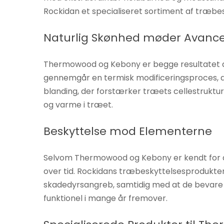
Hvis du
Rockidan et specialiseret sortiment af træbe
nægter disse
cookies,
Naturlig Skønhed møder Avance
forsvinder
nogle
Thermowood og Kebony er begge resultatet 
funktioner fra
gennemgår en termisk modificeringsproces, d
hjemmesiden.
blanding, der forstærker træets cellestruktu
og varme i træet.
Marketing
Beskyttelse mod Elementerne
Ved at
dele dine
Selvom Thermowood og Kebony er kendt for de
interesser
og
over tid. Rockidans træbeskyttelsesprodukter
adfærd,
skadedyrsangreb, samtidig med at de bevare tr
når du
funktionel i mange år fremover.
besøger
vores side,