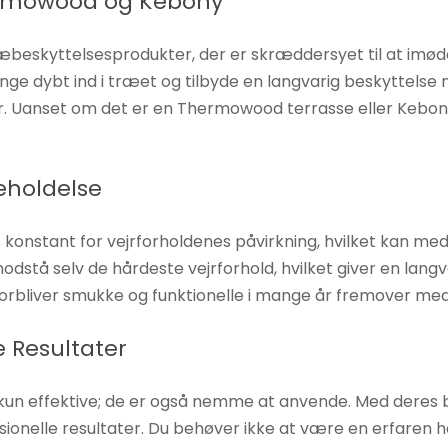
hermowood og Kebony
træbeskyttelsesprodukter, der er skræddersyet til at
ænge dybt ind i træet og tilbyde en langvarig beskyttels
ur. Uanset om det er en Thermowood terrasse eller Keb
eholdelse
stant for vejrforholdenes påvirkning, hvilket kan medfør
dstå selv de hårdeste vejrforhold, hvilket giver en langva
forbliver smukke og funktionelle i mange år fremover med
 Resultater
kun effektive; de er også nemme at anvende. Med deres b
sionelle resultater. Du behøver ikke at være en erfaren 