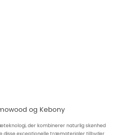
ermowood og Kebony
eknologi, der kombinerer naturlig skønhed
 disse exceptionelle træmaterialer tilbyder