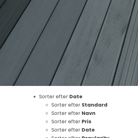
Nødvendige
Disse cookies
er ikke
valgfrie. De er
Sorter efter
Date
nødvendige
for at
Sorter efter
Standard
hjemmesiden
Sorter efter
Navn
kan fungere.
Sorter efter
Pris
Sorter efter
Date