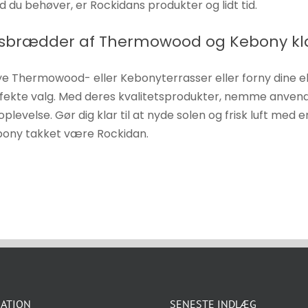
ad du behøver, er Rockidans produkter og lidt tid.
gsbrædder af Thermowood og Kebony kl
nye Thermowood- eller Kebonyterrasser eller forny dine
fekte valg. Med deres kvalitetsprodukter, nemme anven
plevelse. Gør dig klar til at nyde solen og frisk luft med
ny takket være Rockidan.
ATION
SENESTE INDLÆG