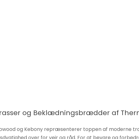
Terrasser og Beklædningsbrædder af Th
ood og Kebony repræsenterer toppen af ​​moderne træt
tighed over for vejr og råd. For at bevare og forbedre