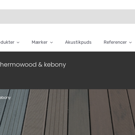
odukter
Mærker
Akustikpuds
Referencer
 Thermowood & kebony
kebony