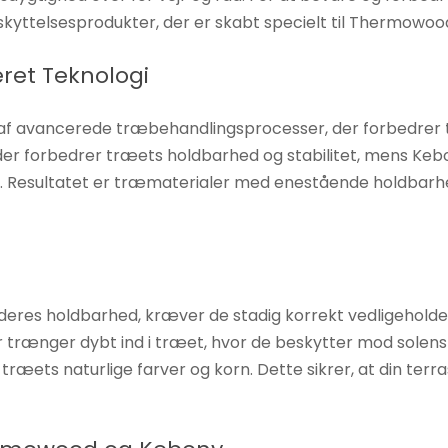
skyttelsesprodukter, der er skabt specielt til Thermowo
ret Teknologi
af avancerede træbehandlingsprocesser, der forbedrer
er forbedrer træets holdbarhed og stabilitet, mens Keb
r. Resultatet er træmaterialer med enestående holdbarhe
res holdbarhed, kræver de stadig korrekt vedligeholdel
 trænger dybt ind i træet, hvor de beskytter mod solen
æets naturlige farver og korn. Dette sikrer, at din terr