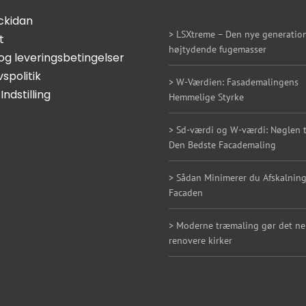
ckidan
> LSXtreme – Den nye generation
t
højtydende fugemasser
og leveringsbetingelser
vspolitik
> W-Værdien: Fasademalingens
Indstilling
Hemmelige Styrke
> Sd-værdi og W-værdi: Nøglen ti
Den Bedste Facademaling
> Sådan Minimerer du Afskalning
Facaden
> Moderne træmaling gør det n
renovere kirker