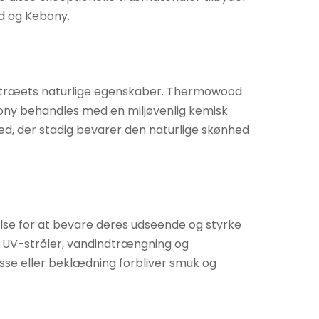
od og Kebony.
 træets naturlige egenskaber. Thermowood
ony behandles med en miljøvenlig kemisk
d, der stadig bevarer den naturlige skønhed
se for at bevare deres udseende og styrke
s UV-stråler, vandindtrængning og
asse eller beklædning forbliver smuk og