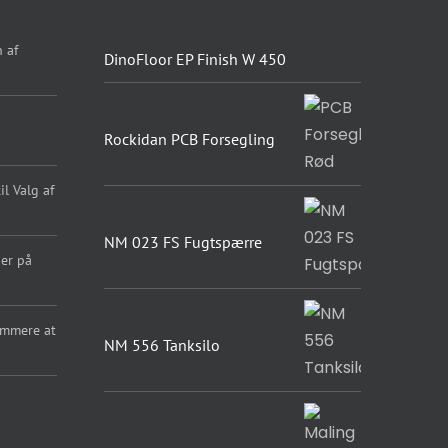
 af
DinoFloor EP Finish W 450
Rockidan PCB Forsegling
l Valg af
NM 023 FS Fugtspærre
er på
emmere at
NM 556 Tanksilo