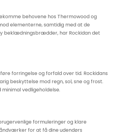
 imødekomme behovene hos Thermowood og
e mod elementerne, samtidig med at de
ony beklædningsbrædder, har Rockidan det
e forringelse og forfald over tid. Rockidans
rig beskyttelse mod regn, sol, sne og frost.
 minimal vedligeholdelse.
rugervenlige formuleringer og klare
håndværker for at få dine udendørs