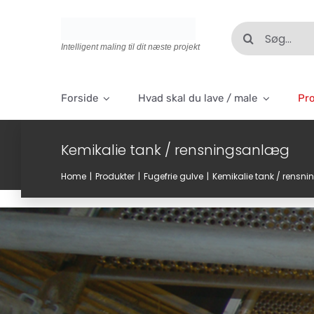
Skip
to
Søg
content
efter:
Intelligent maling til dit næste projekt
Forside
Hvad skal du lave / male
Pr
Kemikalie tank / rensningsanlæg
Home
Produkter
Fugefrie gulve
Kemikalie tank / rensn