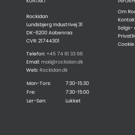
KONTAKT
INFORM
Om Ro
Rockidan
Kontak
Lundsbjerg Industrivej 31
Salgs- 
DK-6200 Aabenraa
Privatli
CVR: 21744301
Cookie 
Telefon:
+45 74 61 33 66
Email:
mail@rockidan.dk
Web:
Rockidan.dk
Man-Tors:
7:30-15:30
Fre:
7:30-15:00
Lør-Søn:
Lukket