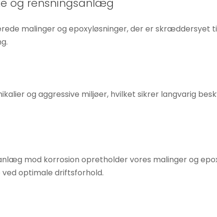
nke og rensningsanlæg
serede malinger og epoxyløsninger, der er skræddersyet t
g.
kalier og aggressive miljøer, hvilket sikrer langvarig be
anlæg mod korrosion opretholder vores malinger og epo
e ved optimale driftsforhold.