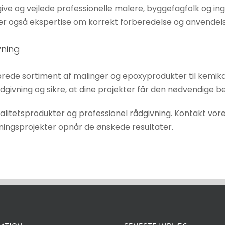
ådgive og vejlede professionelle malere, byggefagfolk og 
deler også ekspertise om korrekt forberedelse og anvendel
vning
s brede sortiment af malinger og epoxyprodukter til kemi
ådgivning og sikre, at dine projekter får den nødvendige 
valitetsprodukter og professionel rådgivning. Kontakt vor
nsningsprojekter opnår de ønskede resultater.