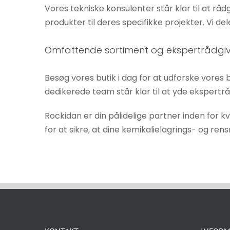
Vores tekniske konsulenter står klar til at r
øger du
produkter til deres specifikke projekter. Vi 
chancen
for at se
personligt
Omfattende sortiment og ekspertrådgi
tilpasset
indhold og
Besøg vores butik i dag for at udforske vore
tilbud.
dedikerede team står klar til at yde ekspertr
Rockidan er din pålidelige partner inden for k
for at sikre, at dine kemikalielagrings- og re