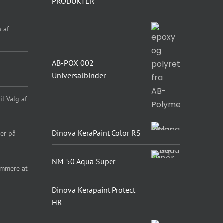
PRODUKTER
 af
AB-POX 002
Universalbinder
l Valg af
Dinova KeraPaint Color RS
er på
NM 50 Aqua Super
emmere at
Dinova Kerapaint Protect
HR