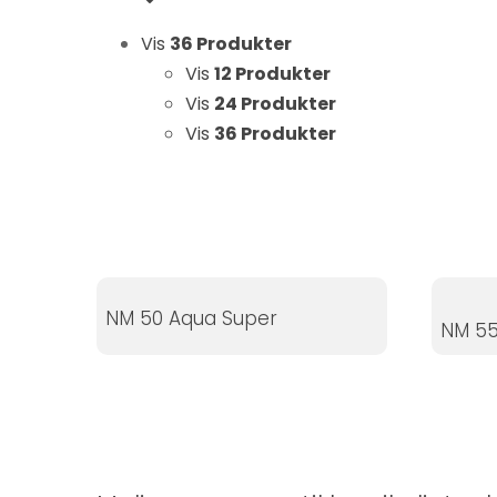
Statistikker
Vis
36 Produkter
For at vi kan
forbedre
Vis
12 Produkter
hjemmesidens
Vis
24 Produkter
funktionalitet
Vis
36 Produkter
og struktur, ud
fra hvordan
hjemmesiden
bruges.
NM 50 Aqua Super
Oplevelse
NM 55
For at vores
hjemmeside
skal fungere
så godt som
muligt under
dit besøg.