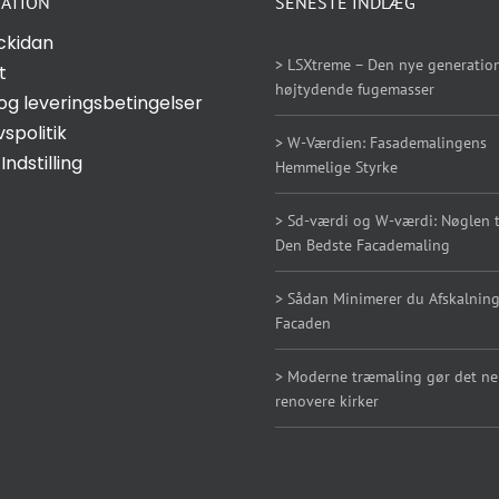
ATION
SENESTE INDLÆG
ckidan
> LSXtreme – Den nye generation
t
højtydende fugemasser
og leveringsbetingelser
vspolitik
> W-Værdien: Fasademalingens
Indstilling
Hemmelige Styrke
> Sd-værdi og W-værdi: Nøglen ti
Den Bedste Facademaling
> Sådan Minimerer du Afskalning
Facaden
> Moderne træmaling gør det n
renovere kirker