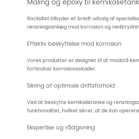
Maling og epoxy til kemikalieta
Hvis du
nægter disse
Rockidan tilbyder et bredt udvalg af speciali
cookies,
rensningsanlæg mod korrosion og nedbrydnin
forsvinder
nogle
Effektiv beskyttelse mod korrosion
funktioner fra
hjemmesiden.
Vores produkter er designet til at modstå kemi
forhindrer korrosionsskader.
Marketing
Ved at
Sikring af optimale driftsforhold
dele dine
interesser
Ved at beskytte kemikalietanke og rensnings
og
funktionalitet, hvilket sikrer, at de kan operer
adfærd,
når du
Ekspertise og rådgivning
besøger
vores side,