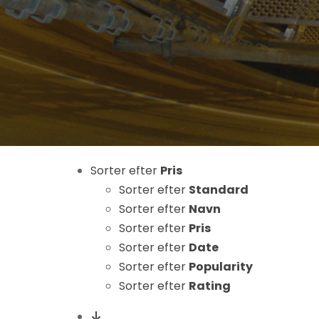
Nødvendige
Sorter efter
Pris
Disse cookies
er ikke
Sorter efter
Standard
valgfrie. De er
Sorter efter
Navn
nødvendige
Sorter efter
Pris
for at
Sorter efter
Date
hjemmesiden
Sorter efter
Popularity
kan fungere.
Sorter efter
Rating