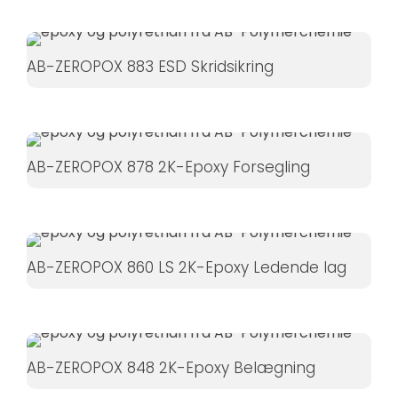
øger du
chancen
for at se
AB-ZEROPOX 883 ESD Skridsikring
personligt
tilpasset
indhold og
tilbud.
AB-ZEROPOX 878 2K-Epoxy Forsegling
AB-ZEROPOX 860 LS 2K-Epoxy Ledende lag
AB-ZEROPOX 848 2K-Epoxy Belægning