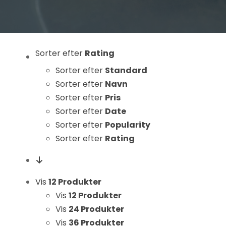
Statistikker
For at vi kan
forbedre
hjemmesidens
Sorter efter
Rating
funktionalitet
Sorter efter
Standard
og struktur, ud
fra hvordan
Sorter efter
Navn
hjemmesiden
Sorter efter
Pris
bruges.
Sorter efter
Date
Sorter efter
Popularity
Sorter efter
Rating
Oplevelse
For at vores
hjemmeside
Vis
12 Produkter
skal fungere
Vis
12 Produkter
så godt som
Vis
24 Produkter
muligt under
dit besøg.
Vis
36 Produkter