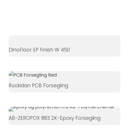
Hvis du
nægter disse
cookies,
forsvinder
nogle
funktioner fra
hjemmesiden.
DinoFloor EP Finish W 450
Marketing
Ved at
dele dine
Rockidan PCB Forsegling
interesser
og
adfærd,
når du
AB-ZEROPOX 883 2K-Epoxy Forsegling
besøger
vores side,