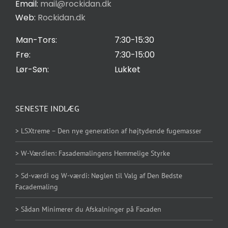
Email:
mail@rockidan.dk
Web:
Rockidan.dk
Cookie Indstilling
Man-Tors:
7:30-15:30
Fre:
7:30-15:00
Lør-Søn:
Lukket
SENESTE INDLÆG
> LSXtreme – Den nye generation af højtydende fugemasser
> W-Værdien: Fasademalingens Hemmelige Styrke
> Sd-værdi og W-værdi: Nøglen til Valg af Den Bedste
Facademaling
> Sådan Minimerer du Afskalninger på Facaden