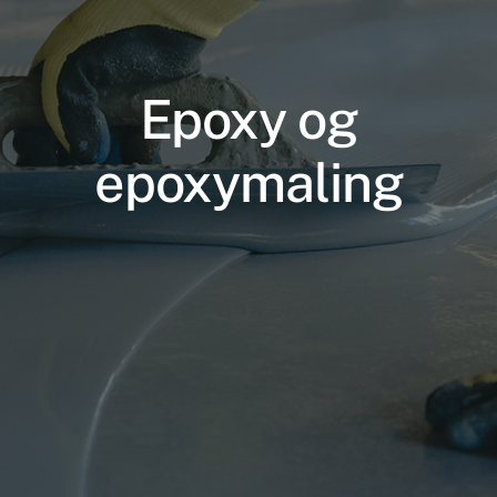
Epoxy og
epoxymaling
Nødvendige
Disse cookies
er ikke
valgfrie. De er
nødvendige
for at
hjemmesiden
kan fungere.