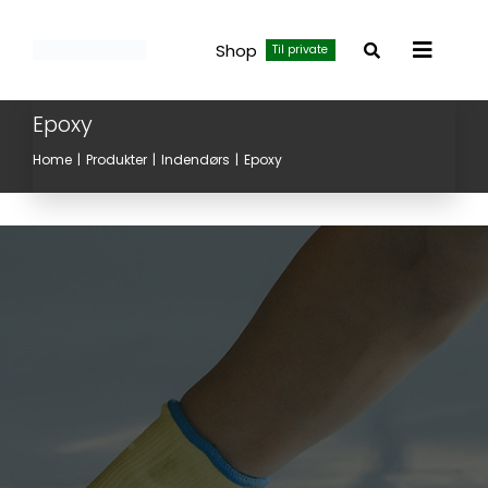
Skip
to
Shop
Til private
Toggle
content
Navigat
Epoxy
Home
Produkter
Indendørs
Epoxy