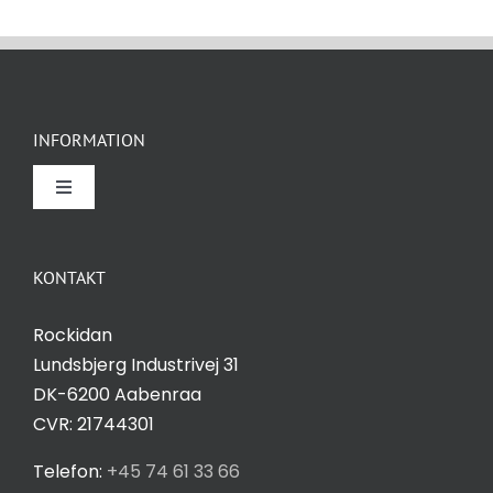
INFORMATION
Toggle
Navigation
Om Rockidan
KONTAKT
Kontakt
Rockidan
Lundsbjerg Industrivej 31
Salgs- og leveringsbetingelser
DK-6200 Aabenraa
CVR: 21744301
Privatlivspolitik
Telefon:
+45 74 61 33 66