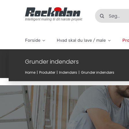
Skip
to
Søg
content
efter:
Intelligent maling til dit næste projekt
Forside
Hvad skal du lave / male
Pr
Grunder indendørs
Home
Produkter
Indendørs
Grunder indendørs