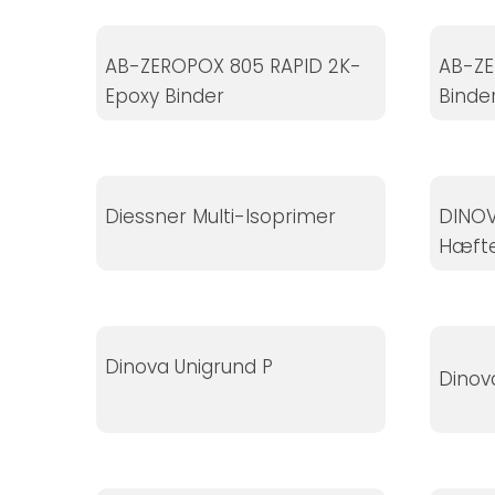
Hvis du
nægter disse
AB-ZEROPOX 805 RAPID 2K-
AB-ZE
cookies,
Epoxy Binder
Binde
forsvinder
nogle
funktioner fra
hjemmesiden.
Diessner Multi-Isoprimer
DINO
Hæfte
Marketing
Ved at
dele dine
interesser
Dinova Unigrund P
og
Dinov
adfærd,
når du
besøger
vores side,