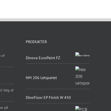
PRODUKTER
 af
Dinova EuroPaint FZ
NM 206 Letspartel
l Valg af
DinoFloor EP Finish W 450
er på