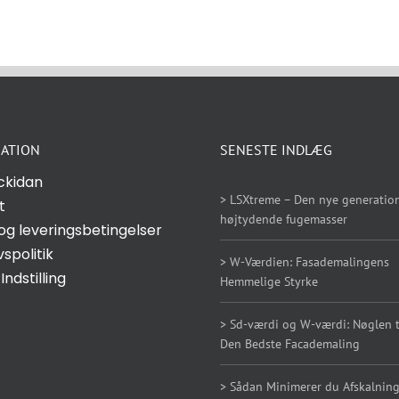
ATION
SENESTE INDLÆG
ckidan
> LSXtreme – Den nye generation
t
højtydende fugemasser
og leveringsbetingelser
vspolitik
> W-Værdien: Fasademalingens
Indstilling
Hemmelige Styrke
> Sd-værdi og W-værdi: Nøglen ti
Den Bedste Facademaling
> Sådan Minimerer du Afskalning