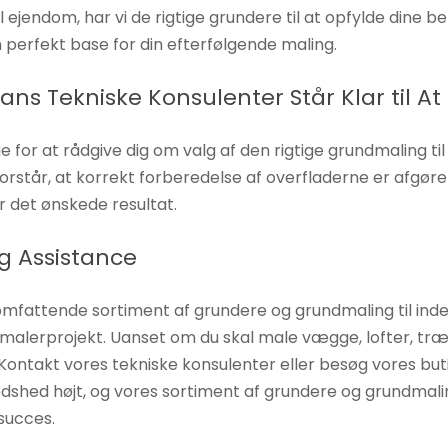
 ejendom, har vi de rigtige grundere til at opfylde dine b
n perfekt base for din efterfølgende maling.
ans Tekniske Konsulenter Står Klar til A
 for at rådgive dig om valg af den rigtige grundmaling til
orstår, at korrekt forberedelse af overfladerne er afgøre
år det ønskede resultat.
ig Assistance
 omfattende sortiment af grundere og grundmaling til ind
malerprojekt. Uanset om du skal male vægge, lofter, træ el
 Kontakt vores tekniske konsulenter eller besøg vores bu
edshed højt, og vores sortiment af grundere og grundmalin
 succes.