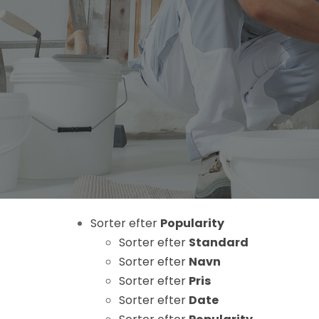
Nødvendige
Disse cookies
er ikke
valgfrie. De er
Sorter efter
Popularity
nødvendige
for at
Sorter efter
Standard
hjemmesiden
Sorter efter
Navn
kan fungere.
Sorter efter
Pris
Sorter efter
Date