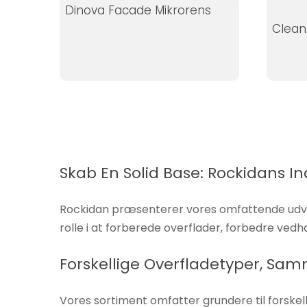
Dinova Facade Mikrorens
øger du
Clean
chancen
for at se
personligt
tilpasset
indhold og
tilbud.
Skab En Solid Base: Rockidans 
Rockidan præsenterer vores omfattende udvalg
rolle i at forberede overflader, forbedre ved
Forskellige Overfladetyper, Sam
Vores sortiment omfatter grundere til forskel