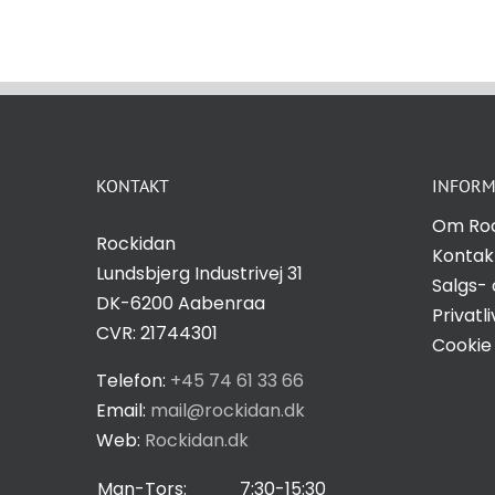
KONTAKT
INFORM
Om Ro
Rockidan
Kontak
Lundsbjerg Industrivej 31
Salgs- 
DK-6200 Aabenraa
Privatli
CVR: 21744301
Cookie 
Telefon:
+45 74 61 33 66
Email:
mail@rockidan.dk
Web:
Rockidan.dk
Man-Tors:
7:30-15:30