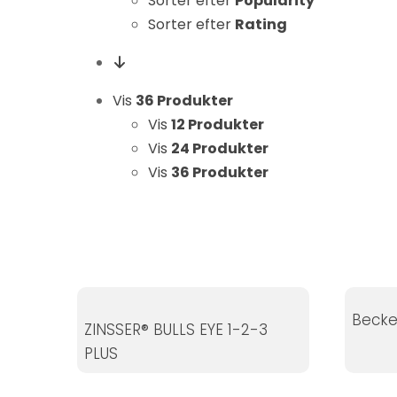
Sorter efter
Popularity
Statistikker
Sorter efter
Rating
For at vi kan
forbedre
hjemmesidens
Vis
36 Produkter
funktionalitet
Vis
12 Produkter
og struktur, ud
fra hvordan
Vis
24 Produkter
hjemmesiden
Vis
36 Produkter
bruges.
Oplevelse
For at vores
hjemmeside
Becker
skal fungere
ZINSSER® BULLS EYE 1-2-3
så godt som
PLUS
muligt under
dit besøg.