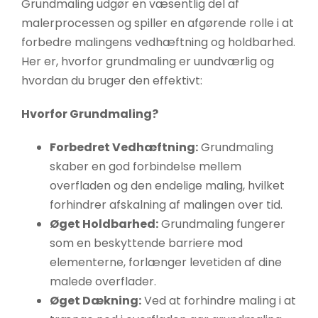
Grundmaling udgør en væsentlig del af
Hvis du
malerprocessen og spiller en afgørende rolle i at
nægter disse
forbedre malingens vedhæftning og holdbarhed.
cookies,
Her er, hvorfor grundmaling er uundværlig og
forsvinder
hvordan du bruger den effektivt:
nogle
funktioner fra
Hvorfor Grundmaling?
hjemmesiden.
Forbedret Vedhæftning:
Grundmaling
skaber en god forbindelse mellem
Marketing
overfladen og den endelige maling, hvilket
Ved at
forhindrer afskalning af malingen over tid.
dele dine
Øget Holdbarhed:
Grundmaling fungerer
interesser
og
som en beskyttende barriere mod
adfærd,
elementerne, forlænger levetiden af dine
når du
malede overflader.
besøger
Øget Dækning:
Ved at forhindre maling i at
vores side,