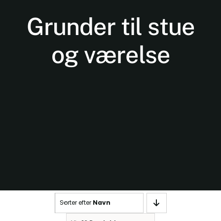
Grunder til stue
og værelse
Nødvendige
Disse cookies
er ikke
valgfrie. De er
nødvendige
for at
hjemmesiden
kan fungere.
Sorter efter
Navn