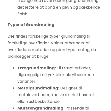
trænge ned i overfladen gør grundmaling
øger du
det lettere at opnå en jævn og dækkende
chancen
finish.
for at se
personligt
Typer af Grundmaling
tilpasset
indhold og
Der findes forskellige typer grundmaling til
tilbud.
forskellige overflader. Valget afhænger af
overfladens materiale og den type maling, du
planlægger at bruge:
Trægrundmaling:
Til træoverflader,
tilgængelig i alkyd- eller akrylbaserede
varianter.
Metalgrundmaling:
Designet til
metaloverflader, kan være zinkbaseret
eller rustbeskyttende.
Murstengrundmaling:
Passende til