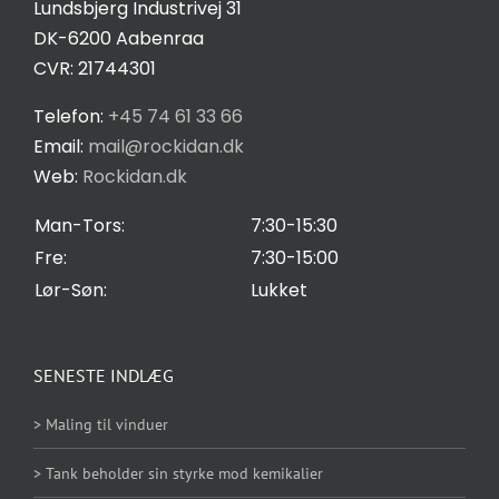
Lundsbjerg Industrivej 31
Salgs- og leveringsbetingelser
DK-6200 Aabenraa
CVR: 21744301
Privatlivspolitik
Telefon:
+45 74 61 33 66
Email:
mail@rockidan.dk
Web:
Rockidan.dk
Cookie Indstilling
Man-Tors:
7:30-15:30
Fre:
7:30-15:00
Lør-Søn:
Lukket
SENESTE INDLÆG
> Maling til vinduer
> Tank beholder sin styrke mod kemikalier