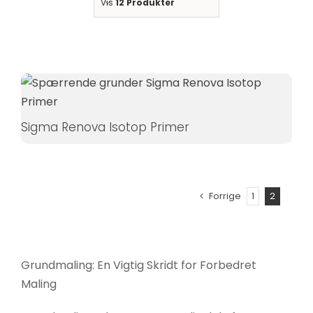
Vis
12 Produkter
Statistikker
For at vi kan
forbedre
hjemmesidens
funktionalitet
og struktur, ud
fra hvordan
Sigma Renova Isotop Primer
hjemmesiden
bruges.
Forrige
1
2
Oplevelse
For at vores
hjemmeside
skal fungere
Grundmaling: En Vigtig Skridt for Forbedret
så godt som
Maling
muligt under
dit besøg.