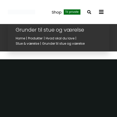
Skip
to
Shop
Til private
Toggle
content
Navigat
Grunder til stue og værelse
Home
Produkter
Hvad skal du lave
Stue & værelse
Grunder til stue og værelse