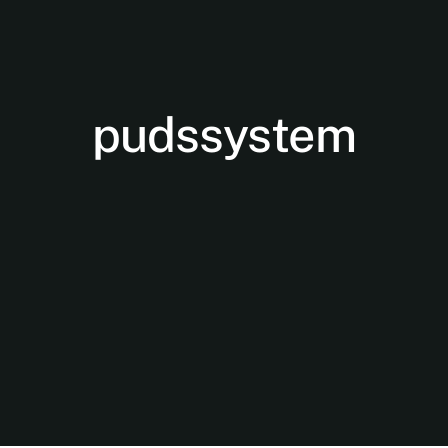
pudssystem
Nødvendige
Disse cookies
er ikke
valgfrie. De er
nødvendige
for at
hjemmesiden
kan fungere.