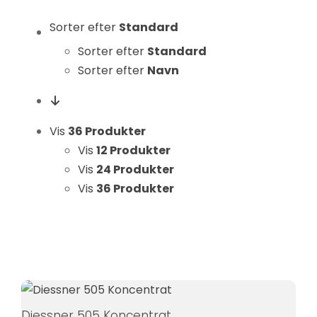
Statistikker
Sorter efter
Standard
For at vi kan
forbedre
Sorter efter
Standard
hjemmesidens
Sorter efter
Navn
funktionalitet
og struktur, ud
fra hvordan
Vis
36 Produkter
hjemmesiden
Vis
12 Produkter
bruges.
Vis
24 Produkter
Vis
36 Produkter
Oplevelse
For at vores
hjemmeside
skal fungere
så godt som
muligt under
dit besøg.
Diessner 505 Koncentrat