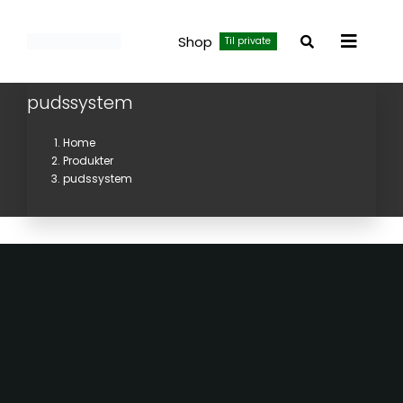
Skip
to
Shop
Til private
Toggle
content
Navigat
pudssystem
Home
Produkter
pudssystem