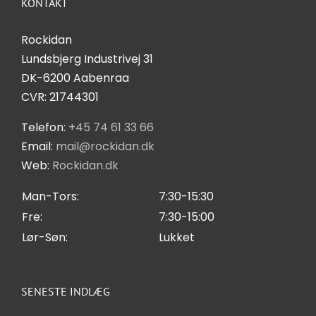
KONTAKT
øger du
Kontakt
chancen
Rockidan
for at se
Lundsbjerg Industrivej 31
personligt
Salgs- og leveringsbetingelser
DK-6200 Aabenraa
tilpasset
CVR: 21744301
indhold og
tilbud.
Privatlivspolitik
Telefon:
+45 74 61 33 66
Email:
mail@rockidan.dk
Web:
Rockidan.dk
Cookie Indstilling
Man-Tors:
7:30-15:30
Fre:
7:30-15:00
Lør-Søn:
Lukket
SENESTE INDLÆG