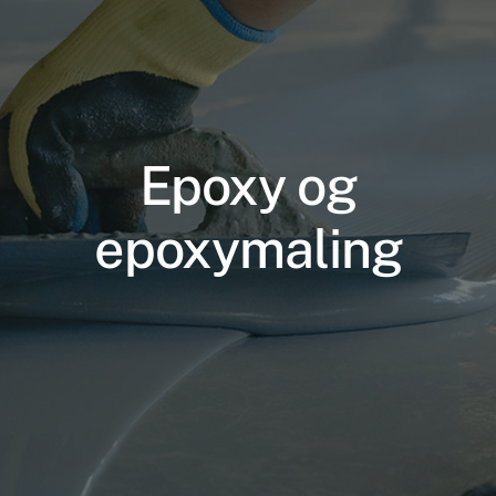
Epoxy og
epoxymaling
Nødvendige
Disse cookies
er ikke
valgfrie. De er
nødvendige
for at
hjemmesiden
kan fungere.