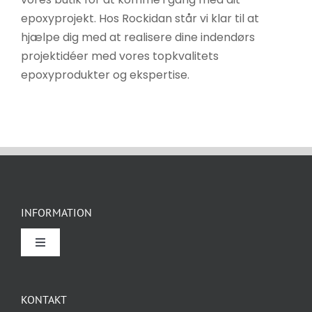
epoxyprojekt. Hos Rockidan står vi klar til at
hjælpe dig med at realisere dine indendørs
projektidéer med vores topkvalitets
epoxyprodukter og ekspertise.
INFORMATION
Toggle
Navigation
Om Rockidan
KONTAKT