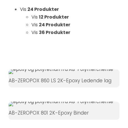
Hvis du
Vis
24 Produkter
nægter disse
Vis
12 Produkter
cookies,
Vis
24 Produkter
forsvinder
Vis
36 Produkter
nogle
funktioner fra
hjemmesiden.
Marketing
Ved at
AB-ZEROPOX 860 LS 2K-Epoxy Ledende lag
dele dine
interesser
og
adfærd,
når du
AB-ZEROPOX 801 2K-Epoxy Binder
besøger
vores side,