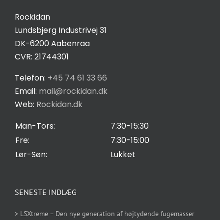
Kontakt
Rockidan
Lundsbjerg Industrivej 31
Salgs- og leveringsbetingelser
DK-6200 Aabenraa
CVR: 21744301
Privatlivspolitik
Telefon:
+45 74 61 33 66
Email:
mail@rockidan.dk
Web:
Rockidan.dk
Cookie Indstilling
Man-Tors:
7:30-15:30
Fre:
7:30-15:00
Lør-Søn:
Lukket
SENESTE INDLÆG
> LSXtreme – Den nye generation af højtydende fugemasser