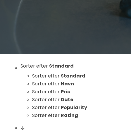
Statistikker
For at vi kan
forbedre
hjemmesidens
funktionalitet
og struktur, ud
fra hvordan
hjemmesiden
bruges.
Sorter efter
Standard
Sorter efter
Standard
Sorter efter
Navn
Oplevelse
Sorter efter
Pris
For at vores
Sorter efter
Date
hjemmeside
skal fungere
Sorter efter
Popularity
så godt som
Sorter efter
Rating
muligt under
dit besøg.