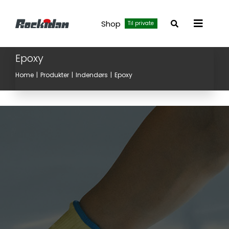
Skip
to
Shop
Til private
Toggle
content
Navigat
Epoxy
Home
Produkter
Indendørs
Epoxy