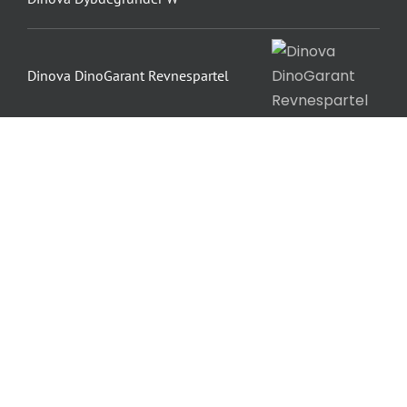
Dinova DinoGarant Revnespartel
Diessner Multi-Isoprimer
AB-ZEROPOX 843 2K-Epoxy
Belægning
ProGOLD Afdækningspap 30 meter
Sigmacryl 7