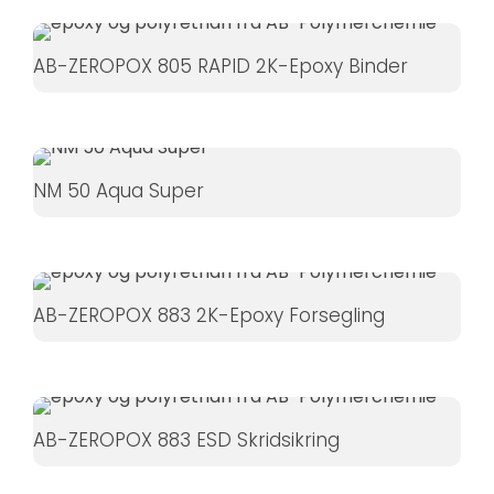
øger du
chancen
AB-ZEROPOX 805 RAPID 2K-Epoxy Binder
for at se
personligt
tilpasset
indhold og
tilbud.
NM 50 Aqua Super
AB-ZEROPOX 883 2K-Epoxy Forsegling
AB-ZEROPOX 883 ESD Skridsikring