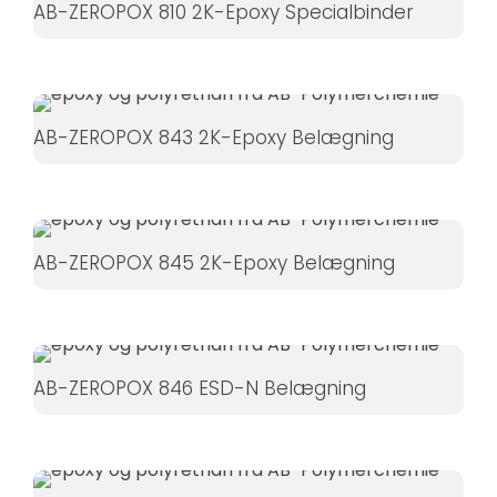
AB-ZEROPOX 810 2K-Epoxy Specialbinder
øger du
chancen
for at se
personligt
tilpasset
AB-ZEROPOX 843 2K-Epoxy Belægning
indhold og
tilbud.
AB-ZEROPOX 845 2K-Epoxy Belægning
AB-ZEROPOX 846 ESD-N Belægning