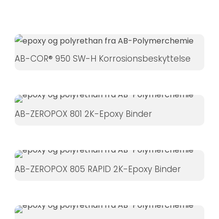
Hvis du
nægter disse
cookies,
forsvinder
nogle
AB-COR® 950 SW-H Korrosionsbeskyttelse
funktioner fra
hjemmesiden.
AB-ZEROPOX 801 2K-Epoxy Binder
Marketing
Ved at
dele dine
interesser
og
AB-ZEROPOX 805 RAPID 2K-Epoxy Binder
adfærd,
når du
besøger
vores side,