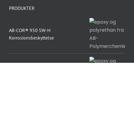
PRODUKTER
AB-COR® 950 SW-H
Korrosionsbeskyttelse
AB-POX 002 Universalbinder
AB-PUR 211 1K-Polyurethan Coat