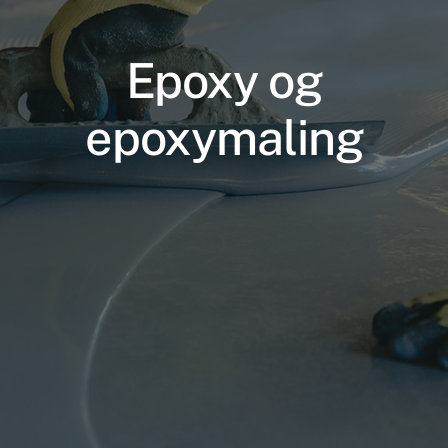
Epoxy og
epoxymaling
Nødvendige
Disse cookies
er ikke
valgfrie. De er
nødvendige
for at
hjemmesiden
kan fungere.