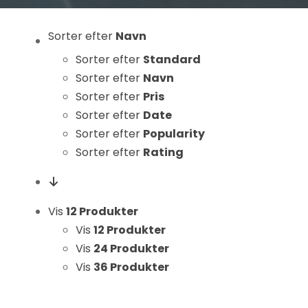
Statistikker
For at vi kan
Sorter efter
Navn
forbedre
Sorter efter
Standard
hjemmesidens
Sorter efter
Navn
funktionalitet
Sorter efter
Pris
og struktur, ud
fra hvordan
Sorter efter
Date
hjemmesiden
Sorter efter
Popularity
bruges.
Sorter efter
Rating
Oplevelse
Vis
12 Produkter
For at vores
Vis
12 Produkter
hjemmeside
Vis
24 Produkter
skal fungere
Vis
36 Produkter
så godt som
muligt under
dit besøg.