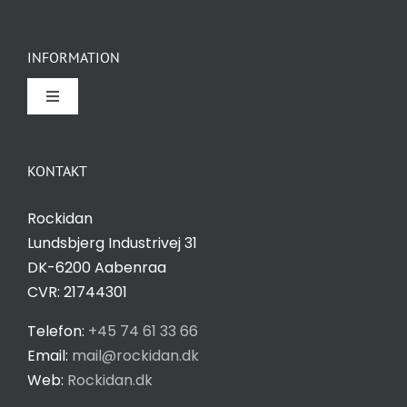
INFORMATION
Toggle
Navigation
Om Rockidan
KONTAKT
Kontakt
Rockidan
Lundsbjerg Industrivej 31
Salgs- og leveringsbetingelser
DK-6200 Aabenraa
CVR: 21744301
Privatlivspolitik
Telefon:
+45 74 61 33 66
Email:
mail@rockidan.dk
Web:
Rockidan.dk
Cookie Indstilling