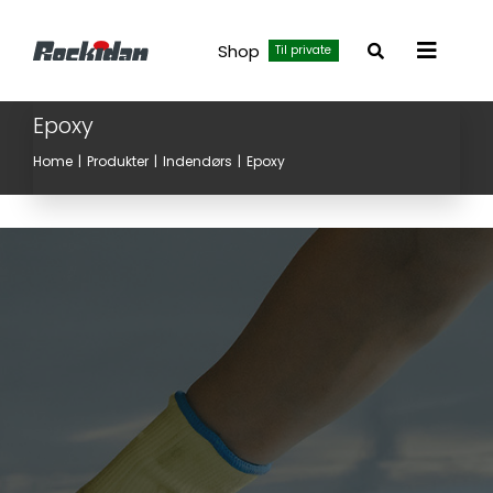
Skip
to
Shop
Til private
Toggle
content
Navigat
Epoxy
Home
Produkter
Indendørs
Epoxy