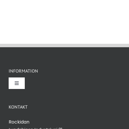
INFORMATION
Toggle
Navigation
Om Rockidan
KONTAKT
Kontakt
Rockidan