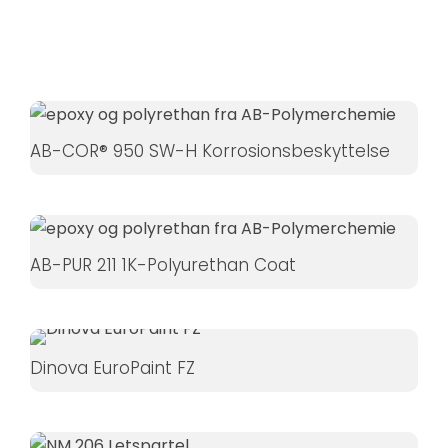
Hvis du
nægter disse
cookies,
forsvinder
nogle
funktioner fra
AB-COR® 950 SW-H Korrosionsbeskyttelse
hjemmesiden.
Marketing
AB-PUR 211 1K-Polyurethan Coat
Ved at
dele dine
interesser
og
adfærd,
Dinova EuroPaint FZ
når du
besøger
vores side,