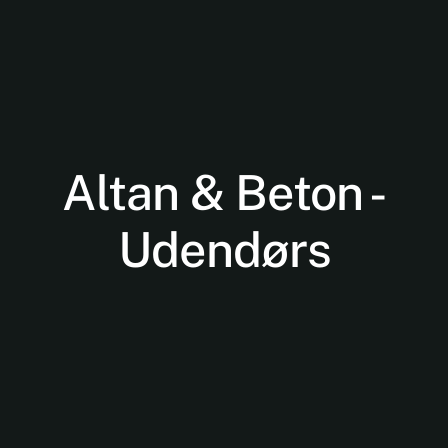
Altan & Beton -
Nødvendige
Udendørs
Disse cookies
er ikke
valgfrie. De er
nødvendige
for at
hjemmesiden
kan fungere.