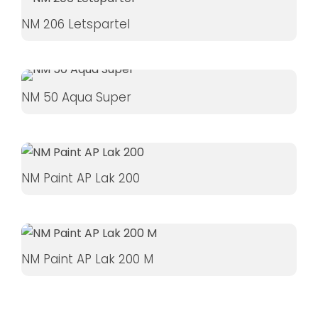
øger du
NM 206 Letspartel
chancen
for at se
personligt
tilpasset
NM 50 Aqua Super
indhold og
tilbud.
NM Paint AP Lak 200
NM Paint AP Lak 200 M