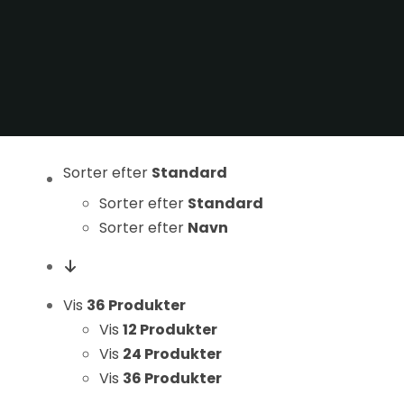
Statistikker
For at vi kan
forbedre
hjemmesidens
funktionalitet
og struktur, ud
fra hvordan
Sorter efter
Standard
hjemmesiden
bruges.
Sorter efter
Standard
Sorter efter
Navn
Oplevelse
For at vores
Vis
36 Produkter
hjemmeside
Vis
12 Produkter
skal fungere
så godt som
Vis
24 Produkter
muligt under
Vis
36 Produkter
dit besøg.