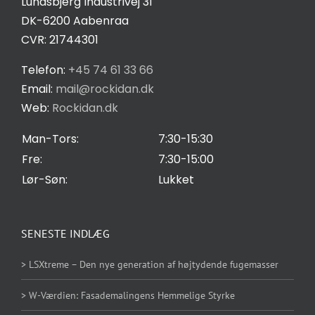
Lundsbjerg Industrivej 31
Salgs- og leveringsbetingelser
DK-6200 Aabenraa
CVR: 21744301
Privatlivspolitik
Telefon:
+45 74 61 33 66
Email:
mail@rockidan.dk
Web:
Rockidan.dk
Cookie Indstilling
Man-Tors:
7:30-15:30
Fre:
7:30-15:00
Lør-Søn:
Lukket
SENESTE INDLÆG
> LSXtreme – Den nye generation af højtydende fugemasser
> W-Værdien: Fasademalingens Hemmelige Styrke