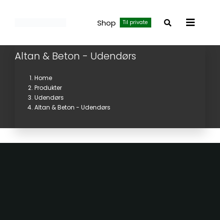
Skip
to
Shop
Til private
Toggle
content
Navigat
Altan & Beton - Udendørs
Home
Produkter
Udendørs
Altan & Beton - Udendørs